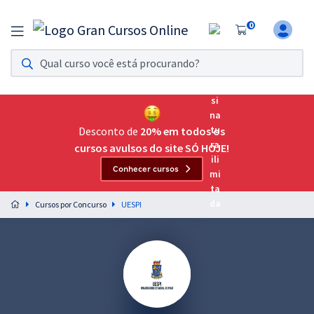
0
Assinatura Ilimitada 11
Acesso a todos os cursos. Teste grátis por 7 dias!
Assinatura OAB Até Passar
Acesso ilimitado a toda preparação para o Exame da
Desconto de
20% em todos os
Ordem, até você passar!
cursos avulsos do site SÓ HOJE!
Conhecer cursos
Residências Multiprofissionais
Preparação completa e intensiva para as principais
Cursos por Concurso
UESPI
residências em saúde do Brasil
Concursos
Assinatura Ilimitada
Cursos 20% OFF