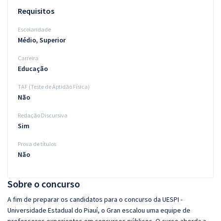
Requisitos
Escolaridade
Médio, Superior
Carreira
Educação
TAF (Teste de Aptidão Física)
Não
Redação Discursiva
Sim
Prova de títulos
Não
Sobre o concurso
A fim de preparar os candidatos para o concurso da UESPI -
Universidade Estadual do Piauí, o Gran escalou uma equipe de