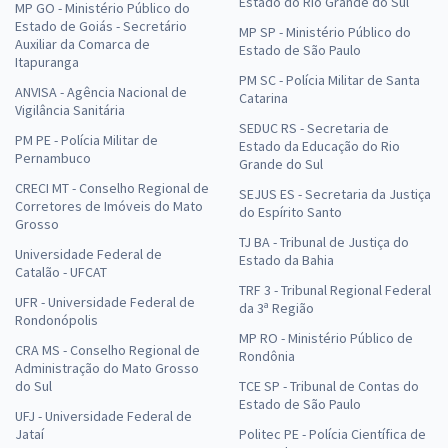
Estado do Rio Grande do Sul
MP GO - Ministério Público do
Estado de Goiás - Secretário
MP SP - Ministério Público do
Auxiliar da Comarca de
Estado de São Paulo
Itapuranga
PM SC - Polícia Militar de Santa
ANVISA - Agência Nacional de
Catarina
Vigilância Sanitária
SEDUC RS - Secretaria de
PM PE - Polícia Militar de
Estado da Educação do Rio
Pernambuco
Grande do Sul
CRECI MT - Conselho Regional de
SEJUS ES - Secretaria da Justiça
Corretores de Imóveis do Mato
do Espírito Santo
Grosso
TJ BA - Tribunal de Justiça do
Universidade Federal de
Estado da Bahia
Catalão - UFCAT
TRF 3 - Tribunal Regional Federal
UFR - Universidade Federal de
da 3ª Região
Rondonópolis
MP RO - Ministério Público de
CRA MS - Conselho Regional de
Rondônia
Administração do Mato Grosso
do Sul
TCE SP - Tribunal de Contas do
Estado de São Paulo
UFJ - Universidade Federal de
Jataí
Politec PE - Polícia Científica de