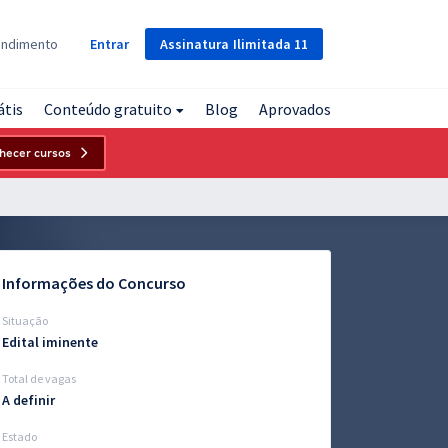
Assinatura
Ilimitada
11
endimento
Entrar
átis
Conteúdo gratuito
Blog
Aprovados
hecer cursos
Informações do Concurso
Situação
Edital iminente
Total de vagas
A definir
Estado