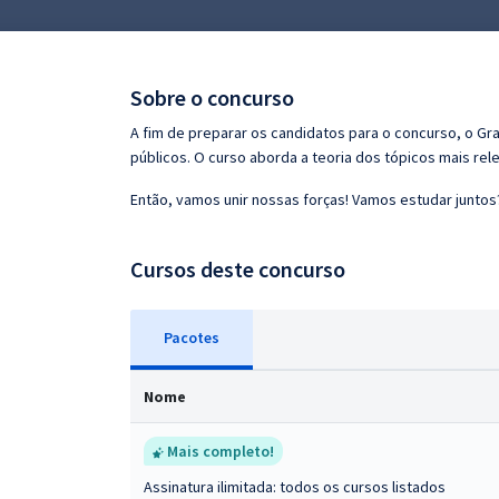
Pós
Graduação
Sobre o concurso
OAB
A fim de preparar os candidatos para o concurso, o G
públicos. O curso aborda a teoria dos tópicos mais rele
Mentorias
Então, vamos unir nossas forças! Vamos estudar juntos
Questões grátis
Cursos deste concurso
Conteúdo gratuito
Blog
Pacotes
Aprovados
Nome
Atendimento
Mais completo!
Assinatura ilimitada: todos os cursos listados