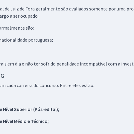
ral de Juiz de Fora geralmente são avaliados somente por uma pr
argo a ser ocupado.
normalmente são:
e nacionalidade portuguesa;
rais em dia e não ter sofrido penalidade incompatível com a invest
MG
m cada carreira do concurso. Entre eles estão:
Nível Superior (Pós-edital)
;
 Nível Médio e Técnico
;