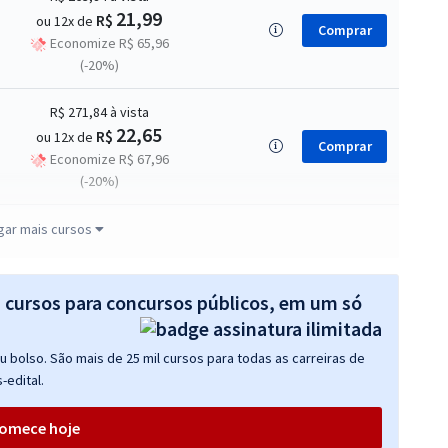
21,99
R$
ou 12x de
Comprar
Economize R$ 65,96
(-20%)
R$ 271,84
à vista
22,65
R$
ou 12x de
Comprar
Economize R$ 67,96
(-20%)
R$ 335,84
à vista
gar mais cursos
27,99
R$
ou 12x de
Comprar
Economize R$ 83,96
(-20%)
s cursos para concursos públicos, em um só
 bolso. São mais de 25 mil cursos para todas as carreiras de
-edital.
omece hoje