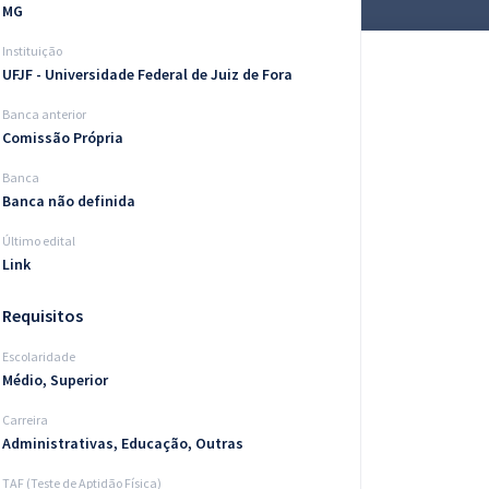
MG
Instituição
UFJF - Universidade Federal de Juiz de Fora
Banca anterior
Comissão Própria
Banca
Banca não definida
Último edital
Link
Requisitos
Escolaridade
Médio, Superior
Carreira
Administrativas, Educação, Outras
TAF (Teste de Aptidão Física)