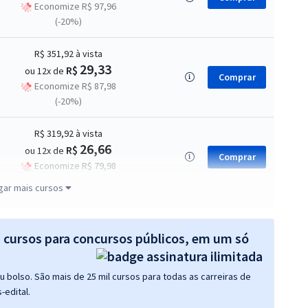
Economize R$ 97,96
(-20%)
R$ 351,92
à vista
29,33
R$
ou 12x de
Comprar
Economize R$ 87,98
(-20%)
R$ 319,92
à vista
26,66
R$
ou 12x de
Comprar
Economize R$ 79,98
(-20%)
gar mais cursos
R$ 151,92
à vista
12,66
R$
s cursos para concursos públicos, em um só
ou 12x de
Comprar
Economize R$ 37,98
(-20%)
 bolso. São mais de 25 mil cursos para todas as carreiras de
-edital.