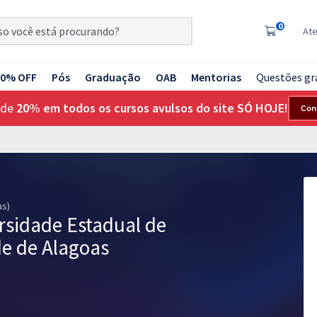
0
At
20% OFF
Pós
Graduação
OAB
Mentorias
Questões gr
 de
20% em todos os cursos avulsos do site SÓ HOJE!
Con
as)
rsidade Estadual de
de de Alagoas