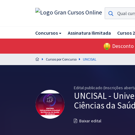
Assinatura Ilimitada 11
Concursos
Assinatura Ilimitada
Cursos 
Acesso a todos os cursos. Teste grátis por 7 dias!
Desconto
Assinatura OAB Até Passar
Acesso ilimitado a toda preparação para o Exame da
Cursos por Concurso
UNCISAL
Ordem, até você passar!
Residências Multiprofissionais
Preparação completa e intensiva para as principais
Edital publicado (Inscrições abert
residências em saúde do Brasil
UNCISAL - Unive
Ciências da Saú
Concursos
Assinatura Ilimitada
Baixar edital
Cursos 20% OFF