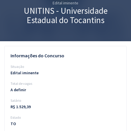
Edital iminente
Pós
UNITINS - Universidade
Graduação
Estadual do Tocantins
OAB
Mentorias
Informações do Concurso
Questões grátis
Situação
Conteúdo gratuito
Edital iminente
Total de vagas
Blog
A definir
Aprovados
Salário
R$ 1.529,39
Atendimento
Estado
TO