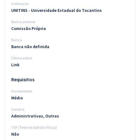
Instituição
UNITINS - Universidade Estadual do Tocantins
Banca anterior
Comissão Própria
Banca
Banca não definida
Último edital
Link
Requisitos
Escolaridade
Médio
Carreira
Administrativas, Outras
TAF (Teste de Aptidão Física)
Não