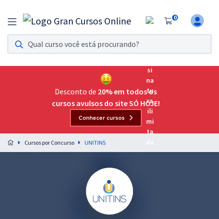
0
Assinatura Ilimitada 11
Acesso a todos os cursos. Teste grátis por 7 dias!
Assinatura OAB Até Passar
Acesso ilimitado a toda preparação para o Exame da
Desconto de
20% em todos os
Ordem, até você passar!
cursos avulsos do site SÓ HOJE!
Conhecer cursos
Residências Multiprofissionais
Preparação completa e intensiva para as principais
Cursos por Concurso
UNITINS
residências em saúde do Brasil
Concursos
Assinatura Ilimitada
Cursos 20% OFF