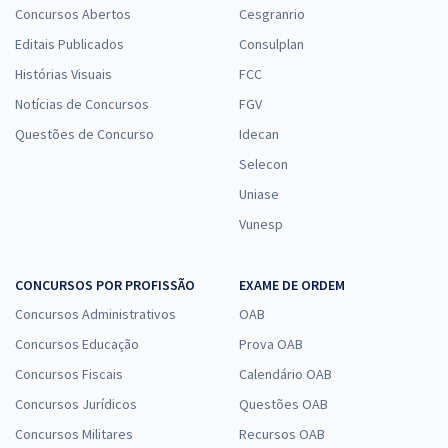
Concursos Abertos
Cesgranrio
Editais Publicados
Consulplan
Histórias Visuais
FCC
Notícias de Concursos
FGV
Questões de Concurso
Idecan
Selecon
Uniase
Vunesp
CONCURSOS POR PROFISSÃO
EXAME DE ORDEM
Concursos Administrativos
OAB
Concursos Educação
Prova OAB
Concursos Fiscais
Calendário OAB
Concursos Jurídicos
Questões OAB
Concursos Militares
Recursos OAB