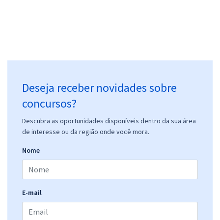
UFMT - Universidade Federal de Mato Grosso - Técnico em
Contabilidade
R$ 359,92
à vista
29,99
R$
ou 12x de
Deseja receber novidades sobre
Economize R$ 89,98 (-20%)
concursos?
Comprar
Descubra as oportunidades disponíveis dentro da sua área
de interesse ou da região onde você mora.
Nome
UFMT - Universidade Federal de Mato Grosso - Conhecimentos
Específicos para Assistente em Administração
R$ 159,92
à vista
13,33
R$
ou 12x de
E-mail
Economize R$ 39,98 (-20%)
Comprar