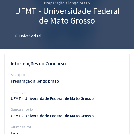
Preparação a longo prazo
Pós
UFMT - Universidade Federal
Graduação
de Mato Grosso
OAB
Baixar edital
Mentorias
Questões grátis
Informações do Concurso
Conteúdo gratuito
Situação
Preparação a longo prazo
Blog
Instituição
Aprovados
UFMT - Universidade Federal de Mato Grosso
Banca anterior
Atendimento
UFMT - Universidade Federal de Mato Grosso
Último edital
Link