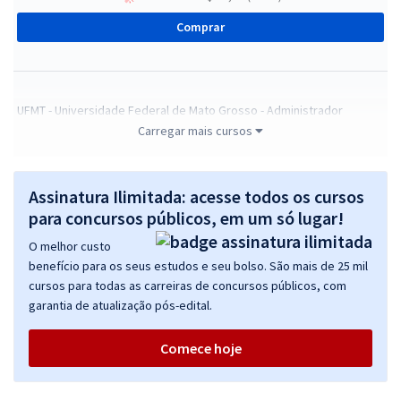
Comprar
UFMT - Universidade Federal de Mato Grosso - Administrador
Carregar mais cursos
R$ 399,99
à vista
33,33
R$
ou 12x de
Economize R$ 100,00 (-20%)
Assinatura Ilimitada: acesse todos os cursos
Comprar
para concursos públicos, em um só lugar!
O melhor custo
benefício para os seus estudos e seu bolso. São mais de 25 mil
cursos para todas as carreiras de concursos públicos, com
UFMT - Universidade Federal de Mato Grosso - Contador
garantia de atualização pós-edital.
R$ 399,99
à vista
33,33
R$
ou 12x de
Comece hoje
Economize R$ 100,00 (-20%)
Comprar