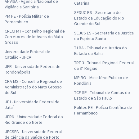
ANVISA - Agência Nacional de
Catarina
Vigilância Sanitária
SEDUC RS - Secretaria de
PM PE - Polícia Militar de
Estado da Educação do Rio
Pernambuco
Grande do Sul
CRECI MT - Conselho Regional de
SEJUS ES - Secretaria da Justiça
Corretores de Imóveis do Mato
do Espírito Santo
Grosso
TJ BA - Tribunal de Justiça do
Universidade Federal de
Estado da Bahia
Catalão - UFCAT
TRF 3 - Tribunal Regional Federal
UFR - Universidade Federal de
da 3ª Região
Rondonópolis
MP RO - Ministério Público de
CRA MS - Conselho Regional de
Rondônia
Administração do Mato Grosso
do Sul
TCE SP - Tribunal de Contas do
Estado de São Paulo
UFJ - Universidade Federal de
Jataí
Politec PE - Polícia Científica de
Pernambuco
UFRN - Universidade Federal do
Rio Grande do Norte
UFCSPA - Universidade Federal
de Ciência da Saúde de Porto