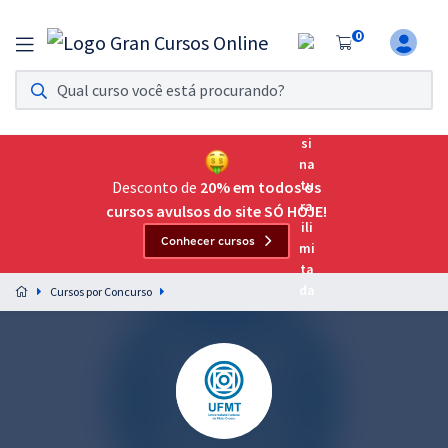
0
Assinatura Ilimitada 11
Acesso a todos os cursos. Teste grátis por 7 dias!
Assinatura OAB Até Passar
Acesso ilimitado a toda preparação para o Exame da
Desconto de
20% em todos os
Ordem, até você passar!
cursos avulsos do site SÓ HOJE!
Conhecer cursos
Residências Multiprofissionais
Preparação completa e intensiva para as principais
Cursos por Concurso
residências em saúde do Brasil
Concursos
Assinatura Ilimitada
Cursos 20% OFF