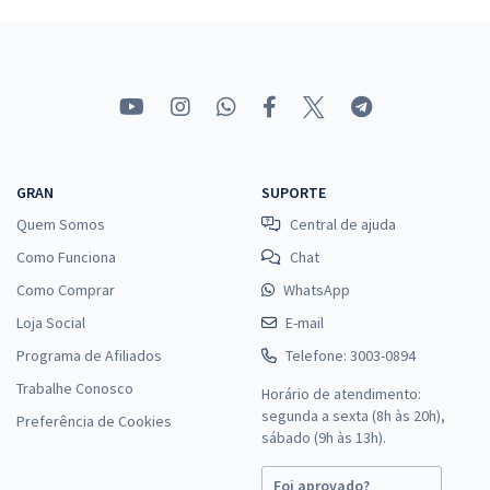
Comprar
UFMT - Universidade Federal de Mato Grosso - Conhecimentos
Básicos para os Cargos de Nível Superior (Nível de Classificação E)
R$ 295,12
à vista
24,59
R$
ou 12x de
GRAN
SUPORTE
Economize R$ 73,78 (-20%)
Quem Somos
Central de ajuda
Comprar
Como Funciona
Chat
Como Comprar
WhatsApp
Loja Social
E-mail
UFMT - Universidade Federal de Mato Grosso - Técnico de Assuntos
Programa de Afiliados
Telefone: 3003-0894
Educacionais
Trabalhe Conosco
Horário de atendimento:
R$ 343,92
à vista
segunda a sexta (8h às 20h),
Preferência de Cookies
28,66
R$
sábado (9h às 13h).
ou 12x de
Economize R$ 85,98 (-20%)
Foi aprovado?