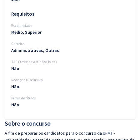
Requisitos
Escolaridade
Médio, Superior
Carreira
Administrativas, Outras
TAF (Teste de Aptidão Física)
Não
Redação Discursiva
Não
Prova de títulos
Não
Sobre o concurso
A fim de preparar os candidatos para o concurso da UFMT -