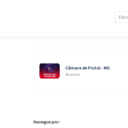
Pós
Graduação
OAB
Mentorias
Questões grátis
Câmara de Frutal - MG
Conteúdo gratuito
4
cursos
Blog
Aprovados
Atendimento
Navegue por: