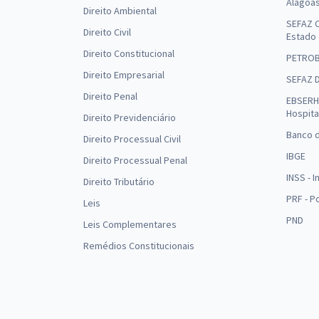
Alagoa
Direito Ambiental
SEFAZ C
Direito Civil
Estado
Direito Constitucional
PETRO
Direito Empresarial
SEFAZ 
Direito Penal
EBSERH 
Hospita
Direito Previdenciário
Banco d
Direito Processual Civil
IBGE
Direito Processual Penal
INSS - 
Direito Tributário
PRF - P
Leis
PND
Leis Complementares
Remédios Constitucionais