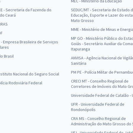
s
MEC - Ministério da Educação
E - Secretaria da Fazenda do
SEDUC/MT - Secretaria de Estado 
 do Ceará
Educação, Esporte e Lazer do est
Mato Grosso
BRAS
MME - Ministério de Minas e Energi
DF
MP GO - Ministério Público do Esta
- Empresa Brasileira de Serviços
Goiás - Secretário Auxiliar da Com
lares
Itapuranga
o Brasil
ANVISA - Agência Nacional de Vigilâ
Sanitária
PM PE - Polícia Militar de Pernamb
Instituto Nacional do Seguro Social
CRECI MT - Conselho Regional de
olícia Rodoviária Federal
Corretores de Imóveis do Mato Gr
Universidade Federal de Catalão -
UFR - Universidade Federal de
Rondonópolis
CRA MS - Conselho Regional de
Administração do Mato Grosso do 
UFJ - Universidade Federal de Jataí