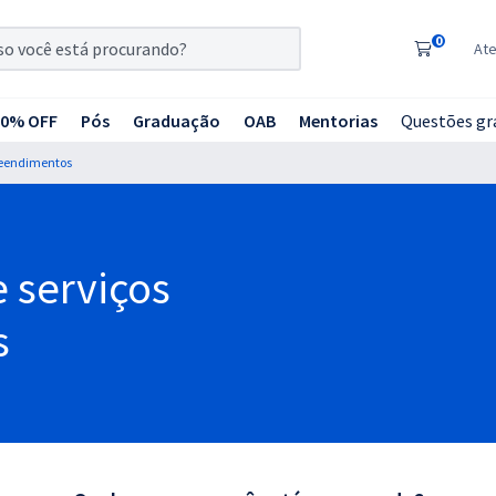
0
At
20% OFF
Pós
Graduação
OAB
Mentorias
Questões gr
reendimentos
 serviços
s