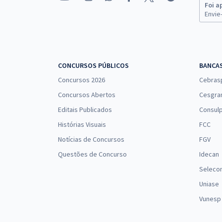
Foi a
Envie-
CONCURSOS PÚBLICOS
BANCA
Concursos 2026
Cebras
Concursos Abertos
Cesgra
Editais Publicados
Consulp
Histórias Visuais
FCC
Notícias de Concursos
FGV
Questões de Concurso
Idecan
Seleco
Uniase
Vunesp