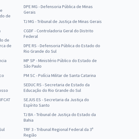
DPE MG - Defensoria Pública de Minas
de
Gerais
ado de
TJ MG - Tribunal de Justiça de Minas Gerais
a
CGDF - Controladoria Geral do Distrito
Federal
do de
arca de
DPE RS - Defensoria Pública do Estado do
Rio Grande do Sul
ncia
MP SP - Ministério Público do Estado de
São Paulo
uco
PM SC - Polícia Militar de Santa Catarina
SEDUC RS - Secretaria de Estado da
osso
Educação do Rio Grande do Sul
 UFCAT
SEJUS ES - Secretaria da Justiça do
Espírito Santo
TJ BA - Tribunal de Justiça do Estado da
Bahia
Sul
TRF 3 - Tribunal Regional Federal da 3ª
Região