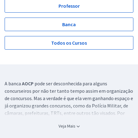
Professor
Banca
Todos os Cursos
A banca
AOCP
pode ser desconhecida para alguns
concurseiros por não ter tanto tempo assim em organização
de concursos. Mas a verdade é que ela vem ganhando espaço e
já organizou grandes concursos, como da Polícia Militar, de
câmaras, prefeituras, TRTs, entre outros tão visados. Por
esse motivo, conhecer um pouco mais a fundo essa banca
Veja Mais
vale muito a pena.