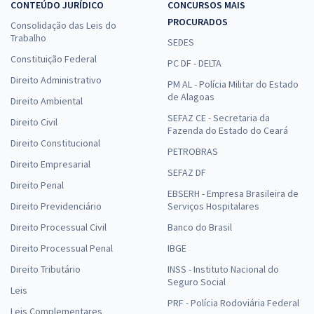
CONTEÚDO JURÍDICO
CONCURSOS MAIS
PROCURADOS
Concurso AOCP: conquiste a vaga tão sonhada
Consolidação das Leis do
Trabalho
SEDES
Ao conhecer tudo sobre a banca organizadora, você chega
Constituição Federal
PC DF - DELTA
muito mais bem preparado e tranquilo para fazer a prova.
Direito Administrativo
Reserve um tempo todos os dias para poder estudar os
PM AL - Polícia Militar do Estado
de Alagoas
temas propostos no edital e mantenha o foco. Conte com a
Direito Ambiental
ajuda dos nossos cursos e resolva o máximo de questões das
SEFAZ CE - Secretaria da
Direito Civil
Fazenda do Estado do Ceará
edições anteriores dos concursos da
AOCP
. Com muita
Direito Constitucional
determinação e estudo, o resultado positivo pode se tornar
PETROBRAS
Direito Empresarial
realidade.
SEFAZ DF
Direito Penal
EBSERH - Empresa Brasileira de
Direito Previdenciário
Serviços Hospitalares
Direito Processual Civil
Banco do Brasil
Direito Processual Penal
IBGE
Direito Tributário
INSS - Instituto Nacional do
Seguro Social
Leis
PRF - Polícia Rodoviária Federal
Leis Complementares