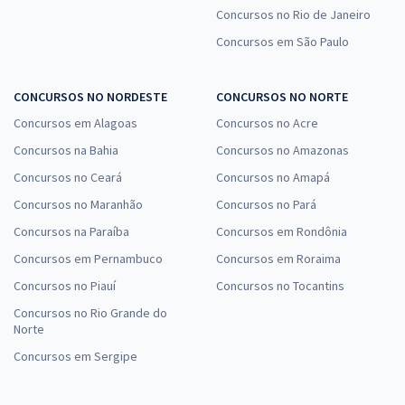
Concursos no Rio de Janeiro
que, assim, você não perca nenhuma inscrição. Em nosso site,
é possível saber quais são os concursos abertos e também
Concursos em São Paulo
aqueles que estão em andamento. Confira agora quais são
eles e comece a se preparar o quanto antes.
CONCURSOS NO NORDESTE
CONCURSOS NO NORTE
AOCP concursos públicos: estude com a nossa
Concursos em Alagoas
Concursos no Acre
ajuda
Concursos na Bahia
Concursos no Amazonas
Não é segredo para ninguém que para conquistar um bom
Concursos no Ceará
Concursos no Amapá
resultado em qualquer concurso público, é necessário estudar
Concursos no Maranhão
Concursos no Pará
muito. O Gran desenvolve inúmeros cursos preparatórios
Concursos na Paraíba
Concursos em Rondônia
para concursos. Ao adquiri-los, você passa a ter acesso a
materiais exclusivos, apostilas disponíveis para download e
Concursos em Pernambuco
Concursos em Roraima
videoaulas, tudo para facilitar o seu entendimento.
Concursos no Piauí
Concursos no Tocantins
Concursos no Rio Grande do
Todos os módulos são baseados em temas que costumam ser
Norte
pedidos pela banca organizado, e as aulas são feitas e
Concursos em Sergipe
pensadas por profissionais que estão há um bom tempo
nesse ramo. Com a sua determinação e a ajuda dos nossos
cursos, você larga na frente dos seus concorrentes.