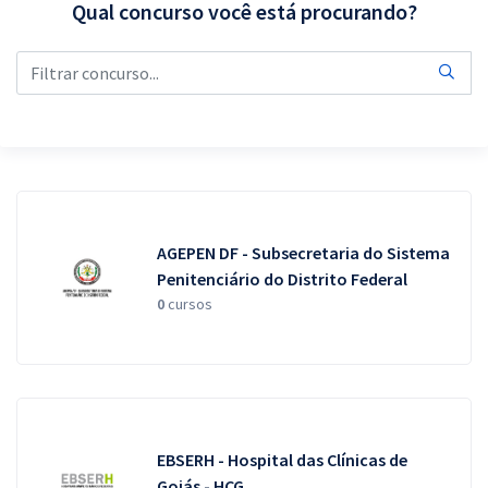
Qual concurso você está procurando?
Pós
Graduação
OAB
Mentorias
Questões grátis
AGEPEN DF - Subsecretaria do Sistema
Conteúdo gratuito
Penitenciário do Distrito Federal
0
cursos
Blog
Aprovados
Atendimento
EBSERH - Hospital das Clínicas de
Goiás - HCG