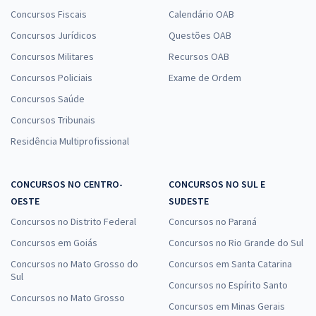
Concursos Fiscais
Calendário OAB
prova, regulamento, características da banca, entre outras
coisas. Sempre que um edital é divulgado, você consegue
Concursos Jurídicos
Questões OAB
acessá-lo diretamente pelo nosso site.
Concursos Militares
Recursos OAB
Além disso, é possível acompanhar em nosso site diversas
Concursos Policiais
Exame de Ordem
análises feitas por especialistas sobre os editais divulgados.
Concursos Saúde
Dessa maneira, você consegue se aprofundar nas
Concursos Tribunais
informações referentes ao concurso e chegará mais
Residência Multiprofissional
preparado para fazer a prova.
Inscrição AOCP
CONCURSOS NO CENTRO-
CONCURSOS NO SUL E
As inscrições para os concursos devem ser feitas pelo site
OESTE
SUDESTE
AOCP. É muito importante ficar sempre atento em relação
Concursos no Distrito Federal
Concursos no Paraná
às datas para não correr o risco de perder o prazo. Em nosso
Concursos em Goiás
Concursos no Rio Grande do Sul
site, você consegue ficar por dentro desse tipo de
informação.
Concursos no Mato Grosso do
Concursos em Santa Catarina
Sul
Concursos no Espírito Santo
Instituto AOCP: concursos abertos
Concursos no Mato Grosso
Concursos em Minas Gerais
Fique sempre ligado nos
concursos abertos
da AOCP, para