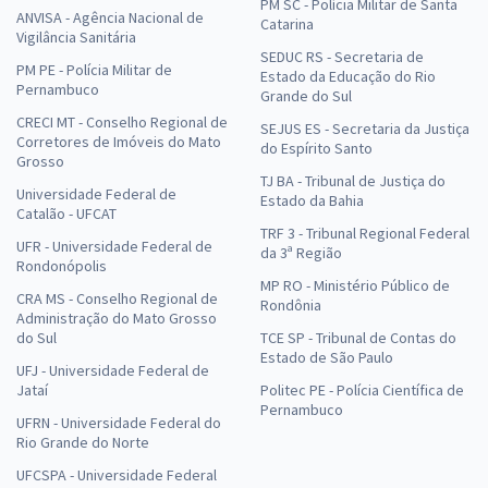
PM SC - Polícia Militar de Santa
ANVISA - Agência Nacional de
Catarina
Vigilância Sanitária
SEDUC RS - Secretaria de
PM PE - Polícia Militar de
Estado da Educação do Rio
Pernambuco
Grande do Sul
CRECI MT - Conselho Regional de
SEJUS ES - Secretaria da Justiça
Corretores de Imóveis do Mato
do Espírito Santo
Grosso
TJ BA - Tribunal de Justiça do
Universidade Federal de
Estado da Bahia
Catalão - UFCAT
TRF 3 - Tribunal Regional Federal
UFR - Universidade Federal de
da 3ª Região
Rondonópolis
MP RO - Ministério Público de
CRA MS - Conselho Regional de
Rondônia
Administração do Mato Grosso
do Sul
TCE SP - Tribunal de Contas do
Estado de São Paulo
UFJ - Universidade Federal de
Jataí
Politec PE - Polícia Científica de
Pernambuco
UFRN - Universidade Federal do
Rio Grande do Norte
UFCSPA - Universidade Federal