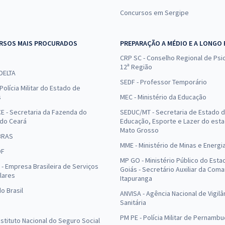
Concursos em Sergipe
RSOS MAIS PROCURADOS
PREPARAÇÃO A MÉDIO E A LONGO
CRP SC - Conselho Regional de Psic
12ª Região
 DELTA
SEDF - Professor Temporário
Polícia Militar do Estado de
s
MEC - Ministério da Educação
E - Secretaria da Fazenda do
SEDUC/MT - Secretaria de Estado 
 do Ceará
Educação, Esporte e Lazer do est
Mato Grosso
BRAS
MME - Ministério de Minas e Energi
DF
MP GO - Ministério Público do Esta
- Empresa Brasileira de Serviços
Goiás - Secretário Auxiliar da Com
lares
Itapuranga
o Brasil
ANVISA - Agência Nacional de Vigilâ
Sanitária
PM PE - Polícia Militar de Pernamb
Instituto Nacional do Seguro Social