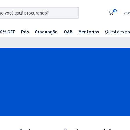
0
At
20% OFF
Pós
Graduação
OAB
Mentorias
Questões gr