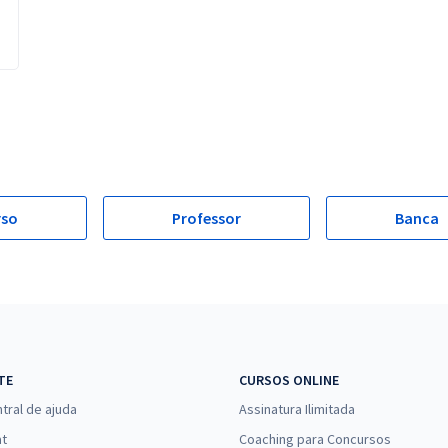
rso
Professor
Banca
TE
CURSOS ONLINE
tral de ajuda
Assinatura Ilimitada
at
Coaching para Concursos