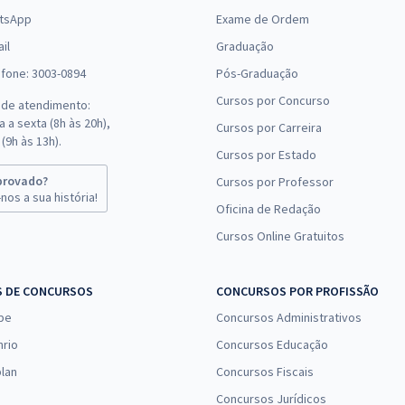
tsApp
Exame de Ordem
il
Graduação
efone: 3003-0894
Pós-Graduação
Cursos por Concurso
 de atendimento:
 a sexta (8h às 20h),
Cursos por Carreira
(9h às 13h).
Cursos por Estado
provado?
Cursos por Professor
nos a sua história!
Oficina de Redação
Cursos Online Gratuitos
S DE CONCURSOS
CONCURSOS POR PROFISSÃO
pe
Concursos Administrativos
nrio
Concursos Educação
lan
Concursos Fiscais
Concursos Jurídicos