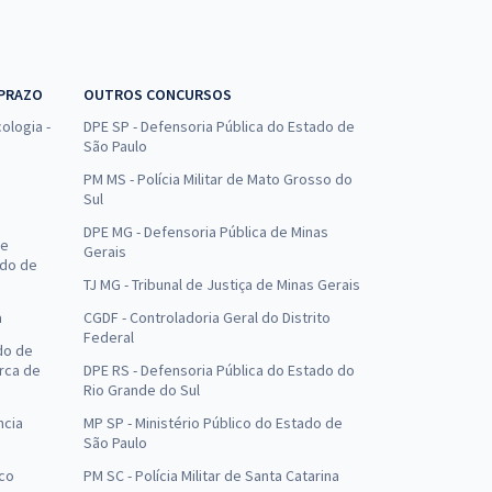
 PRAZO
OUTROS CONCURSOS
ologia -
DPE SP - Defensoria Pública do Estado de
São Paulo
PM MS - Polícia Militar de Mato Grosso do
Sul
DPE MG - Defensoria Pública de Minas
de
Gerais
ado de
TJ MG - Tribunal de Justiça de Minas Gerais
a
CGDF - Controladoria Geral do Distrito
Federal
do de
arca de
DPE RS - Defensoria Pública do Estado do
Rio Grande do Sul
ncia
MP SP - Ministério Público do Estado de
São Paulo
uco
PM SC - Polícia Militar de Santa Catarina