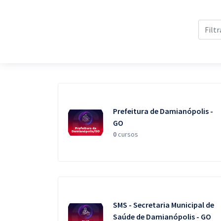
Pós
Graduação
OAB
Mentorias
Questões grátis
Prefeitura de Damianópolis -
Conteúdo gratuito
GO
0
cursos
Blog
Aprovados
Atendimento
SMS - Secretaria Municipal de
Saúde de Damianópolis - GO