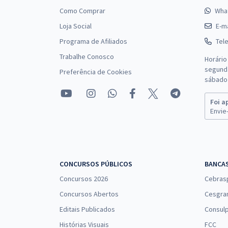
Como Comprar
Wha
Loja Social
E-ma
Programa de Afiliados
Tel
Trabalhe Conosco
Horário
segunda
Preferência de Cookies
sábado 
Foi a
Envie-
CONCURSOS PÚBLICOS
BANCA
Concursos 2026
Cebras
Concursos Abertos
Cesgra
Editais Publicados
Consulp
Histórias Visuais
FCC