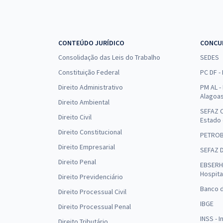
CONTEÚDO JURÍDICO
CONCU
Consolidação das Leis do Trabalho
SEDES
Constituição Federal
PC DF -
Direito Administrativo
PM AL - 
Alagoa
Direito Ambiental
SEFAZ C
Direito Civil
Estado
Direito Constitucional
PETRO
Direito Empresarial
SEFAZ 
Direito Penal
EBSERH 
Hospita
Direito Previdenciário
Banco d
Direito Processual Civil
IBGE
Direito Processual Penal
INSS - 
Direito Tributário