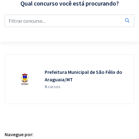
Qual concurso você está procurando?
Pós
Graduação
OAB
Mentorias
Questões grátis
Prefeitura Municipal de São Félix do
Conteúdo gratuito
Araguaia/MT
0
cursos
Blog
Aprovados
Atendimento
Navegue por: