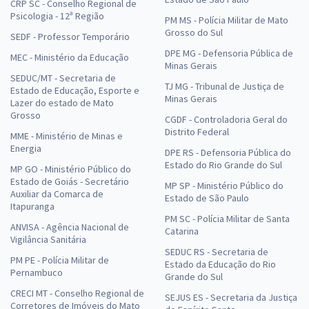
CRP SC - Conselho Regional de
Psicologia - 12ª Região
PM MS - Polícia Militar de Mato
Grosso do Sul
SEDF - Professor Temporário
DPE MG - Defensoria Pública de
MEC - Ministério da Educação
Minas Gerais
SEDUC/MT - Secretaria de
TJ MG - Tribunal de Justiça de
Estado de Educação, Esporte e
Minas Gerais
Lazer do estado de Mato
Grosso
CGDF - Controladoria Geral do
Distrito Federal
MME - Ministério de Minas e
Energia
DPE RS - Defensoria Pública do
Estado do Rio Grande do Sul
MP GO - Ministério Público do
Estado de Goiás - Secretário
MP SP - Ministério Público do
Auxiliar da Comarca de
Estado de São Paulo
Itapuranga
PM SC - Polícia Militar de Santa
ANVISA - Agência Nacional de
Catarina
Vigilância Sanitária
SEDUC RS - Secretaria de
PM PE - Polícia Militar de
Estado da Educação do Rio
Pernambuco
Grande do Sul
CRECI MT - Conselho Regional de
SEJUS ES - Secretaria da Justiça
Corretores de Imóveis do Mato