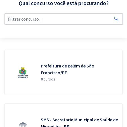
Qual concurso você está procurando?
Pós
Graduação
OAB
Mentorias
Questões grátis
Prefeitura de Belém de São
Conteúdo gratuito
Francisco/PE
0
cursos
Blog
Aprovados
Atendimento
SMS - Secretaria Municipal de Saúde de
Mirandiba - PE