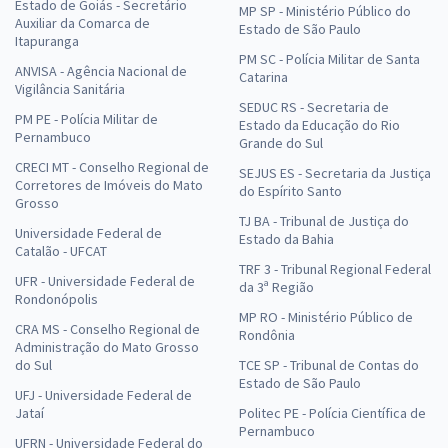
Estado de Goiás - Secretário
MP SP - Ministério Público do
Auxiliar da Comarca de
Estado de São Paulo
Itapuranga
PM SC - Polícia Militar de Santa
ANVISA - Agência Nacional de
Catarina
Vigilância Sanitária
SEDUC RS - Secretaria de
PM PE - Polícia Militar de
Estado da Educação do Rio
Pernambuco
Grande do Sul
CRECI MT - Conselho Regional de
SEJUS ES - Secretaria da Justiça
Corretores de Imóveis do Mato
do Espírito Santo
Grosso
TJ BA - Tribunal de Justiça do
Universidade Federal de
Estado da Bahia
Catalão - UFCAT
TRF 3 - Tribunal Regional Federal
UFR - Universidade Federal de
da 3ª Região
Rondonópolis
MP RO - Ministério Público de
CRA MS - Conselho Regional de
Rondônia
Administração do Mato Grosso
do Sul
TCE SP - Tribunal de Contas do
Estado de São Paulo
UFJ - Universidade Federal de
Jataí
Politec PE - Polícia Científica de
Pernambuco
UFRN - Universidade Federal do