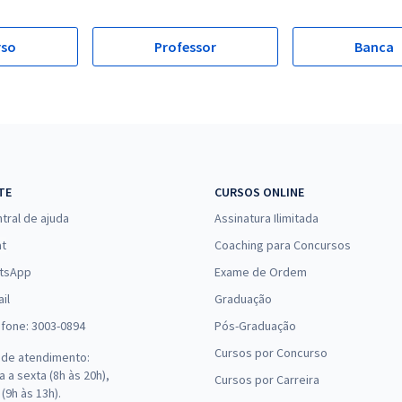
rso
Professor
Banca
TE
CURSOS ONLINE
tral de ajuda
Assinatura Ilimitada
at
Coaching para Concursos
tsApp
Exame de Ordem
il
Graduação
efone: 3003-0894
Pós-Graduação
Cursos por Concurso
 de atendimento:
 a sexta (8h às 20h),
Cursos por Carreira
(9h às 13h).