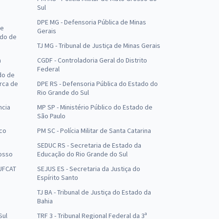
Sul
DPE MG - Defensoria Pública de Minas
de
Gerais
ado de
TJ MG - Tribunal de Justiça de Minas Gerais
a
CGDF - Controladoria Geral do Distrito
Federal
do de
arca de
DPE RS - Defensoria Pública do Estado do
Rio Grande do Sul
ncia
MP SP - Ministério Público do Estado de
São Paulo
uco
PM SC - Polícia Militar de Santa Catarina
SEDUC RS - Secretaria de Estado da
osso
Educação do Rio Grande do Sul
 UFCAT
SEJUS ES - Secretaria da Justiça do
Espírito Santo
TJ BA - Tribunal de Justiça do Estado da
Bahia
Sul
TRF 3 - Tribunal Regional Federal da 3ª