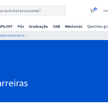
0
At
20% OFF
Pós
Graduação
OAB
Mentorias
Questões gr
Directa - Directa Desenvolvimento Institucional e de Carreiras
arreiras