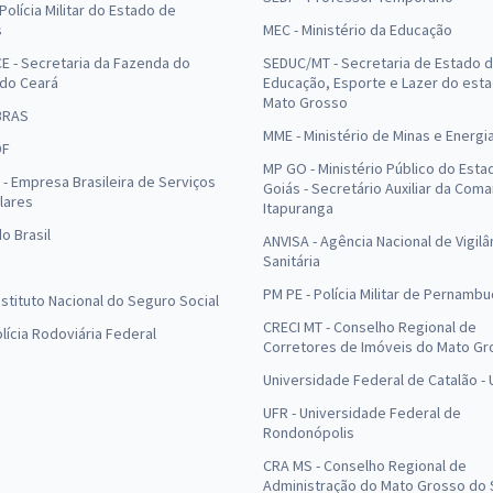
Polícia Militar do Estado de
s
MEC - Ministério da Educação
E - Secretaria da Fazenda do
SEDUC/MT - Secretaria de Estado 
 do Ceará
Educação, Esporte e Lazer do est
Mato Grosso
BRAS
MME - Ministério de Minas e Energi
DF
MP GO - Ministério Público do Esta
- Empresa Brasileira de Serviços
Goiás - Secretário Auxiliar da Com
lares
Itapuranga
o Brasil
ANVISA - Agência Nacional de Vigilâ
Sanitária
PM PE - Polícia Militar de Pernamb
Instituto Nacional do Seguro Social
CRECI MT - Conselho Regional de
olícia Rodoviária Federal
Corretores de Imóveis do Mato Gr
Universidade Federal de Catalão -
UFR - Universidade Federal de
Rondonópolis
CRA MS - Conselho Regional de
Administração do Mato Grosso do 