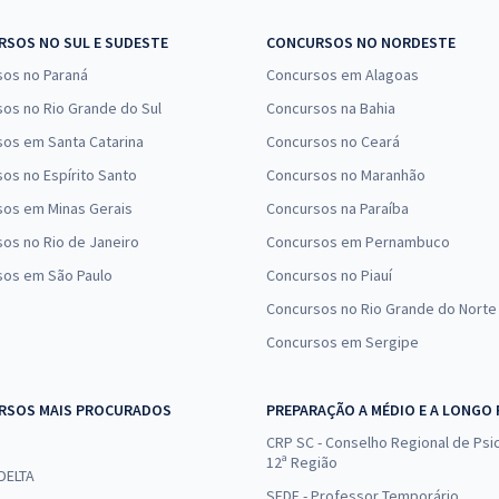
SOS NO SUL E SUDESTE
CONCURSOS NO NORDESTE
sos no Paraná
Concursos em Alagoas
os no Rio Grande do Sul
Concursos na Bahia
os em Santa Catarina
Concursos no Ceará
os no Espírito Santo
Concursos no Maranhão
sos em Minas Gerais
Concursos na Paraíba
os no Rio de Janeiro
Concursos em Pernambuco
sos em São Paulo
Concursos no Piauí
Concursos no Rio Grande do Norte
Concursos em Sergipe
RSOS MAIS PROCURADOS
PREPARAÇÃO A MÉDIO E A LONGO
CRP SC - Conselho Regional de Psic
12ª Região
 DELTA
SEDF - Professor Temporário