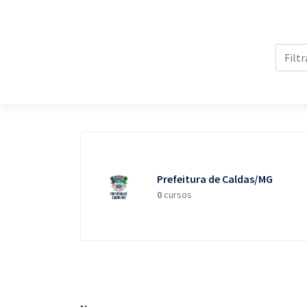
Pós
Graduação
OAB
Mentorias
Questões grátis
Conteúdo gratuito
Prefeitura de Caldas/MG
0
cursos
Blog
Aprovados
Atendimento