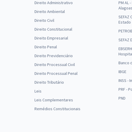
Direito Administrativo
PM AL - 
Alagoa
Direito Ambiental
SEFAZ C
Direito Civil
Estado
Direito Constitucional
PETRO
Direito Empresarial
SEFAZ 
Direito Penal
EBSERH 
Hospita
Direito Previdenciário
Banco d
Direito Processual Civil
IBGE
Direito Processual Penal
INSS - 
Direito Tributário
PRF - P
Leis
PND
Leis Complementares
Remédios Constitucionais