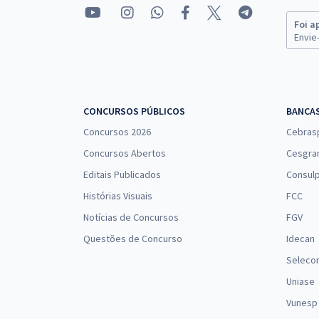
Foi a
Envie-
CONCURSOS PÚBLICOS
BANCA
Concursos 2026
Cebras
Concursos Abertos
Cesgra
Editais Publicados
Consulp
Histórias Visuais
FCC
Notícias de Concursos
FGV
Questões de Concurso
Idecan
Seleco
Uniase
Vunesp