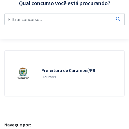
Qual concurso você está procurando?
Pós
Graduação
OAB
Mentorias
Questões grátis
Prefeitura de Carambeí/PR
Conteúdo gratuito
0
cursos
Blog
Aprovados
Atendimento
Navegue por: