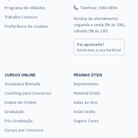
Programa de Afiliados
Telefone: 3003-0894
Como estudar para as provas Exatus
Trabalhe Conosco
Horário de atendimento:
Uma das melhores maneiras de estudar para as provas da
segunda a sexta (8h às 20h),
Preferência de Cookies
banca Exatus é por meio dos nossos cursos preparatórios.
sábado (9h às 13h).
São módulos produzidos por um corpo docente que tem
muita experiência no ramo e possui bastante conhecimento
Foi aprovado?
Envie-nos a sua história!
de como a Exatus costuma conduzir os concursos.
Ao adquirir os cursos do Gran, você passa a ter acesso a
materiais exclusivos, apostilas disponíveis para download e
CURSOS ONLINE
PÁGINAS ÚTEIS
videoaulas completas. Tudo para facilitar o seu
Assinatura Ilimitada
Depoimentos
entendimento e o seu dia a dia corrido, pois é possível
estudar quando e onde quiser.
Coaching para Concursos
Material Grátis
Exame de Ordem
Aulas ao Vivo
Exatus provas: estude pelas edições anteriores
Graduação
Aulas Grátis
Em nossa plataforma, chamada Gran Cuca, pode-se acessar
Pós-Graduação
Sugerir Curso
as edições anteriores dos concursos da Exatus. Além disso, é
possível fazer alguns simulados para que seja possível
Cursos por Concurso
mensurar a sua própria evolução.