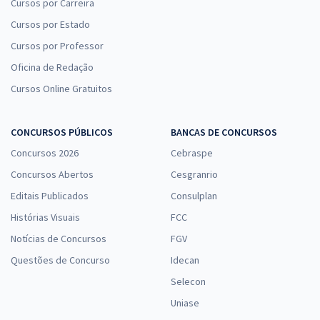
Cursos por Carreira
Cursos por Estado
Exatus concursos públicos: estude com o Gran!
Cursos por Professor
Estudar para concurso
é com o Gran. Adquira os nossos
cursos e comece a se preparar o quanto antes para as provas
Oficina de Redação
da
Exatus
. Fique atento aos editais para ficar por dentro de
Cursos Online Gratuitos
todas as informações pertinentes sobre os concursos
públicos.
CONCURSOS PÚBLICOS
BANCAS DE CONCURSOS
Concursos 2026
Cebraspe
Concursos Abertos
Cesgranrio
Editais Publicados
Consulplan
Histórias Visuais
FCC
Notícias de Concursos
FGV
Questões de Concurso
Idecan
Selecon
Uniase