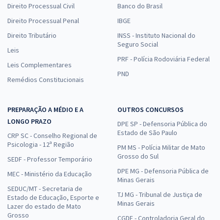
Direito Processual Civil
Banco do Brasil
Direito Processual Penal
IBGE
Direito Tributário
INSS - Instituto Nacional do
Seguro Social
Leis
PRF - Polícia Rodoviária Federal
Leis Complementares
PND
Remédios Constitucionais
PREPARAÇÃO A MÉDIO E A
OUTROS CONCURSOS
LONGO PRAZO
DPE SP - Defensoria Pública do
Estado de São Paulo
CRP SC - Conselho Regional de
Psicologia - 12ª Região
PM MS - Polícia Militar de Mato
Grosso do Sul
SEDF - Professor Temporário
DPE MG - Defensoria Pública de
MEC - Ministério da Educação
Minas Gerais
SEDUC/MT - Secretaria de
TJ MG - Tribunal de Justiça de
Estado de Educação, Esporte e
Minas Gerais
Lazer do estado de Mato
Grosso
CGDF - Controladoria Geral do