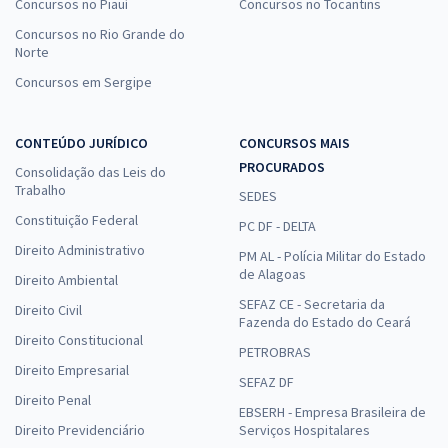
Concursos no Piauí
Concursos no Tocantins
Concursos no Rio Grande do
Norte
Concursos em Sergipe
CONTEÚDO JURÍDICO
CONCURSOS MAIS
PROCURADOS
Consolidação das Leis do
Trabalho
SEDES
Constituição Federal
PC DF - DELTA
Direito Administrativo
PM AL - Polícia Militar do Estado
de Alagoas
Direito Ambiental
SEFAZ CE - Secretaria da
Direito Civil
Fazenda do Estado do Ceará
Direito Constitucional
PETROBRAS
Direito Empresarial
SEFAZ DF
Direito Penal
EBSERH - Empresa Brasileira de
Direito Previdenciário
Serviços Hospitalares