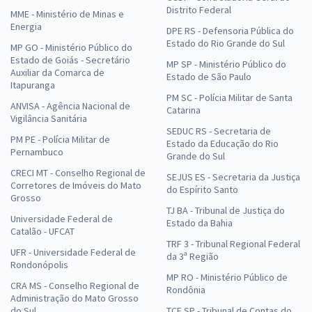
Distrito Federal
MME - Ministério de Minas e
Energia
DPE RS - Defensoria Pública do
Estado do Rio Grande do Sul
MP GO - Ministério Público do
Estado de Goiás - Secretário
MP SP - Ministério Público do
Auxiliar da Comarca de
Estado de São Paulo
Itapuranga
PM SC - Polícia Militar de Santa
ANVISA - Agência Nacional de
Catarina
Vigilância Sanitária
SEDUC RS - Secretaria de
PM PE - Polícia Militar de
Estado da Educação do Rio
Pernambuco
Grande do Sul
CRECI MT - Conselho Regional de
SEJUS ES - Secretaria da Justiça
Corretores de Imóveis do Mato
do Espírito Santo
Grosso
TJ BA - Tribunal de Justiça do
Universidade Federal de
Estado da Bahia
Catalão - UFCAT
TRF 3 - Tribunal Regional Federal
UFR - Universidade Federal de
da 3ª Região
Rondonópolis
MP RO - Ministério Público de
CRA MS - Conselho Regional de
Rondônia
Administração do Mato Grosso
do Sul
TCE SP - Tribunal de Contas do