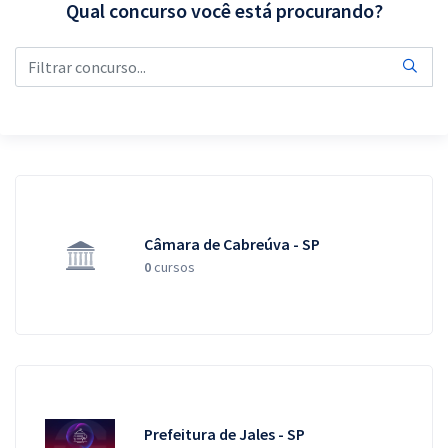
Qual concurso você está procurando?
Pós
Graduação
OAB
Mentorias
Questões grátis
Câmara de Cabreúva - SP
Conteúdo gratuito
0
cursos
Blog
Aprovados
Atendimento
Prefeitura de Jales - SP