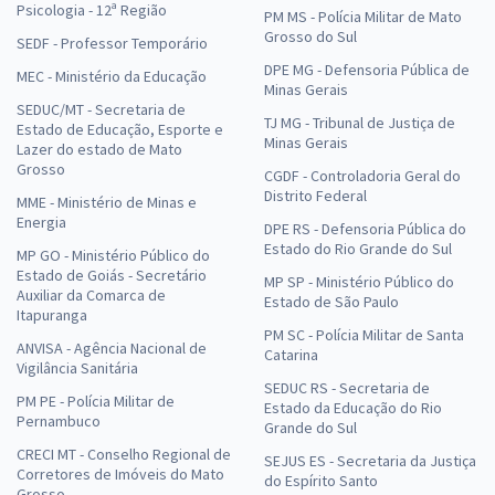
Psicologia - 12ª Região
PM MS - Polícia Militar de Mato
Grosso do Sul
SEDF - Professor Temporário
DPE MG - Defensoria Pública de
MEC - Ministério da Educação
Minas Gerais
SEDUC/MT - Secretaria de
TJ MG - Tribunal de Justiça de
Estado de Educação, Esporte e
Minas Gerais
Lazer do estado de Mato
Grosso
CGDF - Controladoria Geral do
Distrito Federal
MME - Ministério de Minas e
Energia
DPE RS - Defensoria Pública do
Estado do Rio Grande do Sul
MP GO - Ministério Público do
Estado de Goiás - Secretário
MP SP - Ministério Público do
Auxiliar da Comarca de
Estado de São Paulo
Itapuranga
PM SC - Polícia Militar de Santa
ANVISA - Agência Nacional de
Catarina
Vigilância Sanitária
SEDUC RS - Secretaria de
PM PE - Polícia Militar de
Estado da Educação do Rio
Pernambuco
Grande do Sul
CRECI MT - Conselho Regional de
SEJUS ES - Secretaria da Justiça
Corretores de Imóveis do Mato
do Espírito Santo
Grosso