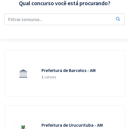
Qual concurso você está procurando?
Pós
Graduação
OAB
Mentorias
Questões grátis
Prefeitura de Barcelos - AM
Conteúdo gratuito
1
cursos
Blog
Aprovados
Atendimento
Prefeitura de Urucurituba - AM