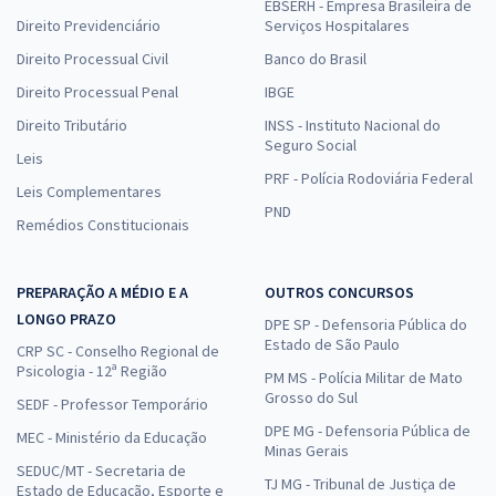
EBSERH - Empresa Brasileira de
Direito Previdenciário
Serviços Hospitalares
Direito Processual Civil
Banco do Brasil
Direito Processual Penal
IBGE
Direito Tributário
INSS - Instituto Nacional do
Seguro Social
Leis
PRF - Polícia Rodoviária Federal
Leis Complementares
PND
Remédios Constitucionais
PREPARAÇÃO A MÉDIO E A
OUTROS CONCURSOS
LONGO PRAZO
DPE SP - Defensoria Pública do
Estado de São Paulo
CRP SC - Conselho Regional de
Psicologia - 12ª Região
PM MS - Polícia Militar de Mato
Grosso do Sul
SEDF - Professor Temporário
DPE MG - Defensoria Pública de
MEC - Ministério da Educação
Minas Gerais
SEDUC/MT - Secretaria de
TJ MG - Tribunal de Justiça de
Estado de Educação, Esporte e