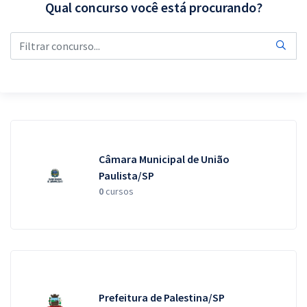
Qual concurso você está procurando?
Pós
Graduação
OAB
Mentorias
Questões grátis
Câmara Municipal de União
Conteúdo gratuito
Paulista/SP
0
cursos
Blog
Aprovados
Atendimento
Prefeitura de Palestina/SP