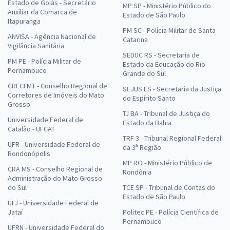
Estado de Goiás - Secretário
MP SP - Ministério Público do
Auxiliar da Comarca de
Estado de São Paulo
Itapuranga
PM SC - Polícia Militar de Santa
ANVISA - Agência Nacional de
Catarina
Vigilância Sanitária
SEDUC RS - Secretaria de
PM PE - Polícia Militar de
Estado da Educação do Rio
Pernambuco
Grande do Sul
CRECI MT - Conselho Regional de
SEJUS ES - Secretaria da Justiça
Corretores de Imóveis do Mato
do Espírito Santo
Grosso
TJ BA - Tribunal de Justiça do
Universidade Federal de
Estado da Bahia
Catalão - UFCAT
TRF 3 - Tribunal Regional Federal
UFR - Universidade Federal de
da 3ª Região
Rondonópolis
MP RO - Ministério Público de
CRA MS - Conselho Regional de
Rondônia
Administração do Mato Grosso
do Sul
TCE SP - Tribunal de Contas do
Estado de São Paulo
UFJ - Universidade Federal de
Jataí
Politec PE - Polícia Científica de
Pernambuco
UFRN - Universidade Federal do