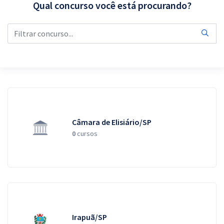
Qual concurso você está procurando?
Pós
Graduação
OAB
Mentorias
Questões grátis
Câmara de Elisiário/SP
Conteúdo gratuito
0
cursos
Blog
Aprovados
Atendimento
Irapuã/SP