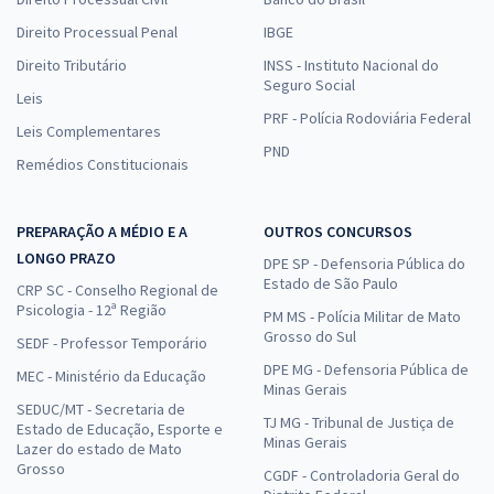
Direito Processual Penal
IBGE
Direito Tributário
INSS - Instituto Nacional do
Seguro Social
Leis
PRF - Polícia Rodoviária Federal
Leis Complementares
PND
Remédios Constitucionais
PREPARAÇÃO A MÉDIO E A
OUTROS CONCURSOS
LONGO PRAZO
DPE SP - Defensoria Pública do
Estado de São Paulo
CRP SC - Conselho Regional de
Psicologia - 12ª Região
PM MS - Polícia Militar de Mato
Grosso do Sul
SEDF - Professor Temporário
DPE MG - Defensoria Pública de
MEC - Ministério da Educação
Minas Gerais
SEDUC/MT - Secretaria de
TJ MG - Tribunal de Justiça de
Estado de Educação, Esporte e
Minas Gerais
Lazer do estado de Mato
Grosso
CGDF - Controladoria Geral do