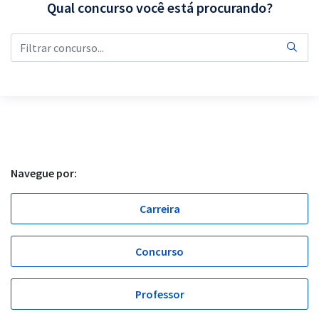
Qual concurso você está procurando?
Pós
Graduação
OAB
Mentorias
Questões grátis
Navegue por:
Conteúdo gratuito
Blog
Carreira
Aprovados
Concurso
Atendimento
Professor