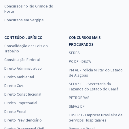
Concursos no Rio Grande do
Norte
Concursos em Sergipe
CONTEÚDO JURÍDICO
CONCURSOS MAIS
PROCURADOS
Consolidação das Leis do
Trabalho
SEDES
Constituição Federal
PC DF - DELTA
Direito Administrativo
PM AL - Polícia Militar do Estado
de Alagoas
Direito Ambiental
SEFAZ CE - Secretaria da
Direito Civil
Fazenda do Estado do Ceará
Direito Constitucional
PETROBRAS
Direito Empresarial
SEFAZ DF
Direito Penal
EBSERH - Empresa Brasileira de
Direito Previdenciário
Serviços Hospitalares
Direito Processual Civil
Banco do Brasil