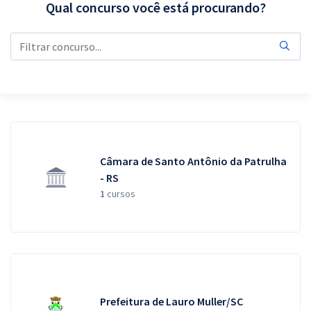
Qual concurso você está procurando?
Pós
Graduação
OAB
Mentorias
Questões grátis
Câmara de Santo Antônio da Patrulha
Conteúdo gratuito
- RS
1
cursos
Blog
Aprovados
Atendimento
Prefeitura de Lauro Muller/SC