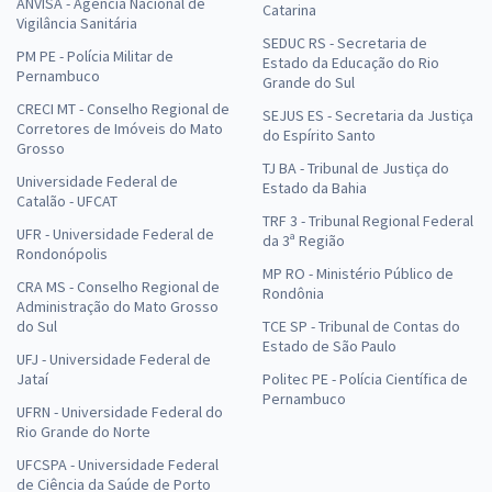
ANVISA - Agência Nacional de
Catarina
Vigilância Sanitária
SEDUC RS - Secretaria de
PM PE - Polícia Militar de
Estado da Educação do Rio
Pernambuco
Grande do Sul
CRECI MT - Conselho Regional de
SEJUS ES - Secretaria da Justiça
Corretores de Imóveis do Mato
do Espírito Santo
Grosso
TJ BA - Tribunal de Justiça do
Universidade Federal de
Estado da Bahia
Catalão - UFCAT
TRF 3 - Tribunal Regional Federal
UFR - Universidade Federal de
da 3ª Região
Rondonópolis
MP RO - Ministério Público de
CRA MS - Conselho Regional de
Rondônia
Administração do Mato Grosso
do Sul
TCE SP - Tribunal de Contas do
Estado de São Paulo
UFJ - Universidade Federal de
Jataí
Politec PE - Polícia Científica de
Pernambuco
UFRN - Universidade Federal do
Rio Grande do Norte
UFCSPA - Universidade Federal
de Ciência da Saúde de Porto