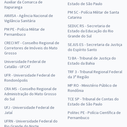
Auxiliar da Comarca de
Estado de São Paulo
Itapuranga
PM SC - Polícia Militar de Santa
ANVISA - Agência Nacional de
Catarina
Vigilância Sanitária
SEDUC RS - Secretaria de
PM PE - Polícia Militar de
Estado da Educação do Rio
Pernambuco
Grande do Sul
CRECI MT - Conselho Regional de
SEJUS ES - Secretaria da Justiça
Corretores de Imóveis do Mato
do Espírito Santo
Grosso
TJ BA - Tribunal de Justiça do
Universidade Federal de
Estado da Bahia
Catalão - UFCAT
TRF 3 - Tribunal Regional Federal
UFR - Universidade Federal de
da 3ª Região
Rondonópolis
MP RO - Ministério Público de
CRA MS - Conselho Regional de
Rondônia
Administração do Mato Grosso
do Sul
TCE SP - Tribunal de Contas do
Estado de São Paulo
UFJ - Universidade Federal de
Jataí
Politec PE - Polícia Científica de
Pernambuco
UFRN - Universidade Federal do
Rio Grande do Norte