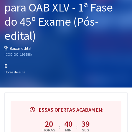
para OAB XLV - 1ª Fase
Pós
do 45º Exame (Pós-
Graduação
edital)
OAB
Mentorias
Baixar edital
(CÓDIGO: 196688)
Questões grátis
0
Horas de aula
Conteúdo gratuito
Blog
Aprovados
ESSAS OFERTAS ACABAM EM:
Atendimento
20
40
39
:
:
HORAS
MIN
SEG