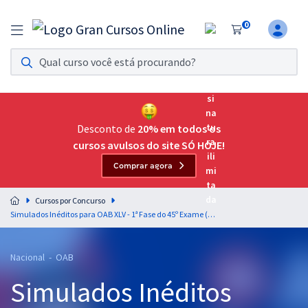
0
Assinatura Ilimitada 11
Acesso a todos os cursos. Teste grátis por 7 dias!
Assinatura OAB Até Passar
Acesso ilimitado a toda preparação para o Exame da
Desconto de
20% em todos os
Ordem, até você passar!
cursos avulsos do site SÓ HOJE!
Comprar agora
Residências Multiprofissionais
Preparação completa e intensiva para as principais
Cursos por Concurso
residências em saúde do Brasil
Simulados Inéditos para OAB XLV - 1ª Fase do 45º Exame (Pós-edital)
Concursos
Nacional - OAB
Assinatura Ilimitada
Simulados Inéditos
Cursos 20% OFF