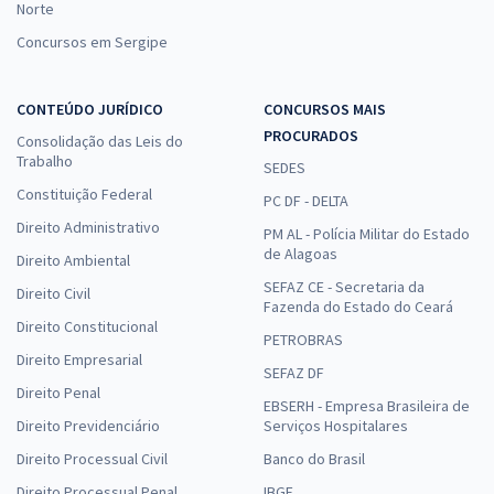
Norte
Concursos em Sergipe
CONTEÚDO JURÍDICO
CONCURSOS MAIS
PROCURADOS
Consolidação das Leis do
Trabalho
SEDES
Constituição Federal
PC DF - DELTA
Direito Administrativo
PM AL - Polícia Militar do Estado
de Alagoas
Direito Ambiental
SEFAZ CE - Secretaria da
Direito Civil
Fazenda do Estado do Ceará
Direito Constitucional
PETROBRAS
Direito Empresarial
SEFAZ DF
Direito Penal
EBSERH - Empresa Brasileira de
Direito Previdenciário
Serviços Hospitalares
Direito Processual Civil
Banco do Brasil
Direito Processual Penal
IBGE