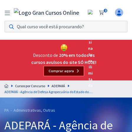
0
Assinatura Ilimitada 11
Acesso a todos os cursos. Teste grátis por 7 dias!
Assinatura OAB Até Passar
Acesso ilimitado a toda preparação para o Exame da
Desconto de
20% em todos os
Ordem, até você passar!
cursos avulsos do site SÓ HOJE!
Comprar agora
Residências Multiprofissionais
Preparação completa e intensiva para as principais
Cursos por Concurso
ADEPARÁ
residências em saúde do Brasil
ADEPARÁ - Agência de Defesa Agropecuária do Estado do Pará - Conhecimentos Básicos Comuns a Todos os Cargos
Concursos
PA - Administrativas, Outras
Assinatura Ilimitada
ADEPARÁ - Agência de
Cursos 20% OFF