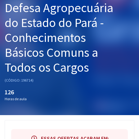
Defesa Agropecuária
Pós
do Estado do Pará -
Graduação
Conhecimentos
OAB
Básicos Comuns a
Mentorias
Todos os Cargos
Questões grátis
Conteúdo gratuito
(CÓDIGO: 196714)
Blog
126
Horas de aula
Aprovados
Atendimento
ESSAS OFERTAS ACABAM EM: