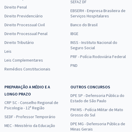
SEFAZ DF
Direito Penal
EBSERH - Empresa Brasileira de
Direito Previdenciário
Serviços Hospitalares
Direito Processual Civil
Banco do Brasil
Direito Processual Penal
IBGE
Direito Tributário
INSS - Instituto Nacional do
Seguro Social
Leis
PRF - Polícia Rodoviária Federal
Leis Complementares
PND
Remédios Constitucionais
PREPARAÇÃO A MÉDIO E A
OUTROS CONCURSOS
LONGO PRAZO
DPE SP - Defensoria Pública do
Estado de São Paulo
CRP SC - Conselho Regional de
Psicologia - 12ª Região
PM MS - Polícia Militar de Mato
Grosso do Sul
SEDF - Professor Temporário
DPE MG - Defensoria Pública de
MEC - Ministério da Educação
Minas Gerais