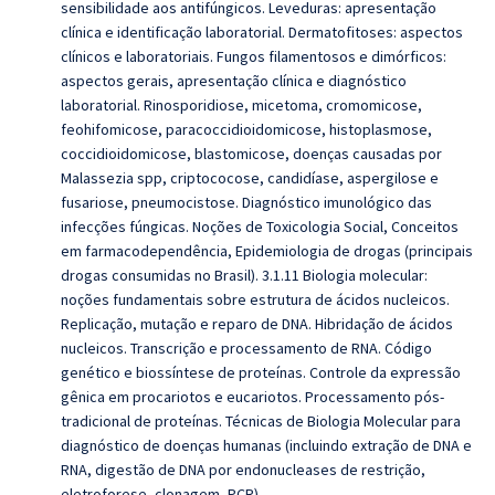
sensibilidade aos antifúngicos. Leveduras: apresentação
clínica e identificação laboratorial. Dermatofitoses: aspectos
clínicos e laboratoriais. Fungos filamentosos e dimórficos:
aspectos gerais, apresentação clínica e diagnóstico
laboratorial. Rinosporidiose, micetoma, cromomicose,
feohifomicose, paracoccidioidomicose, histoplasmose,
coccidioidomicose, blastomicose, doenças causadas por
Malassezia spp, criptococose, candidíase, aspergilose e
fusariose, pneumocistose. Diagnóstico imunológico das
infecções fúngicas. Noções de Toxicologia Social, Conceitos
em farmacodependência, Epidemiologia de drogas (principais
drogas consumidas no Brasil). 3.1.11 Biologia molecular:
noções fundamentais sobre estrutura de ácidos nucleicos.
Replicação, mutação e reparo de DNA. Hibridação de ácidos
nucleicos. Transcrição e processamento de RNA. Código
genético e biossíntese de proteínas. Controle da expressão
gênica em procariotos e eucariotos. Processamento pós-
tradicional de proteínas. Técnicas de Biologia Molecular para
diagnóstico de doenças humanas (incluindo extração de DNA e
RNA, digestão de DNA por endonucleases de restrição,
eletroforese, clonagem, PCR).