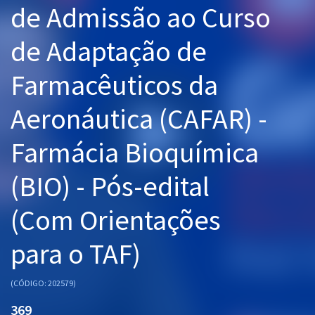
de Admissão ao Curso
Pós
de Adaptação de
Graduação
Farmacêuticos da
OAB
Aeronáutica (CAFAR) -
Mentorias
Farmácia Bioquímica
Questões grátis
Conteúdo gratuito
(BIO) - Pós-edital
Blog
(Com Orientações
Aprovados
para o TAF)
Atendimento
(CÓDIGO: 202579)
369