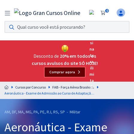
0
Assinatura Ilimitada 11
Acesso a todos os cursos. Teste grátis por 7 dias!
Assinatura OAB Até Passar
Acesso ilimitado a toda preparação para o Exame da
Desconto de
20% em todos os
Ordem, até você passar!
cursos avulsos do site SÓ HOJE!
Comprar agora
Residências Multiprofissionais
Preparação completa e intensiva para as principais
Cursos por Concurso
FAB - Força Aérea Brasileira
residências em saúde do Brasil
Aeronáutica - Exame de Admissão ao Curso de Adaptação de Farmacêuticos da Aeronáutica (CAFAR) - Farmácia Bioquímica (BIO) - Pós-edital (Com Orientações para o TAF)
Concursos
AM, DF, MA, MG, PA, PE, RJ, RS, SP - Militar
Assinatura Ilimitada
Aeronáutica - Exame
Cursos 20% OFF