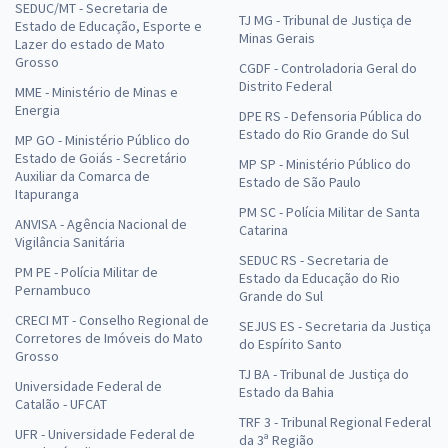
SEDUC/MT - Secretaria de
TJ MG - Tribunal de Justiça de
Estado de Educação, Esporte e
Minas Gerais
Lazer do estado de Mato
Grosso
CGDF - Controladoria Geral do
Distrito Federal
MME - Ministério de Minas e
Energia
DPE RS - Defensoria Pública do
Estado do Rio Grande do Sul
MP GO - Ministério Público do
Estado de Goiás - Secretário
MP SP - Ministério Público do
Auxiliar da Comarca de
Estado de São Paulo
Itapuranga
PM SC - Polícia Militar de Santa
ANVISA - Agência Nacional de
Catarina
Vigilância Sanitária
SEDUC RS - Secretaria de
PM PE - Polícia Militar de
Estado da Educação do Rio
Pernambuco
Grande do Sul
CRECI MT - Conselho Regional de
SEJUS ES - Secretaria da Justiça
Corretores de Imóveis do Mato
do Espírito Santo
Grosso
TJ BA - Tribunal de Justiça do
Universidade Federal de
Estado da Bahia
Catalão - UFCAT
TRF 3 - Tribunal Regional Federal
UFR - Universidade Federal de
da 3ª Região