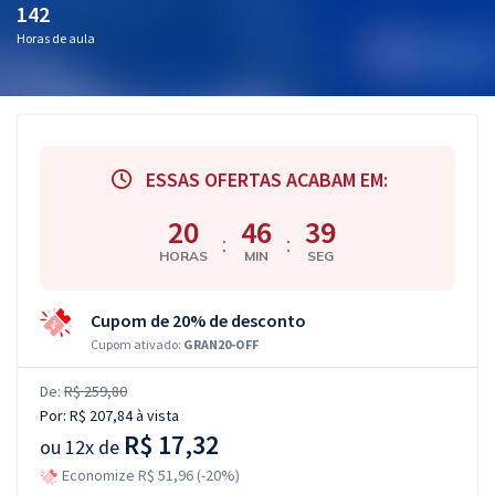
142
Horas de aula
ESSAS OFERTAS ACABAM EM:
20
46
38
:
:
HORAS
MIN
SEG
Cupom de 20% de desconto
Cupom ativado:
GRAN20-OFF
De:
R$ 259,80
Por:
R$ 207,84
à vista
R$ 17,32
ou
12x de
Economize R$ 51,96 (-20%)