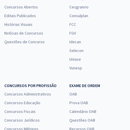
Concursos Abertos
Cesgranrio
Editais Publicados
Consulplan
Histórias Visuais
FCC
Notícias de Concursos
FGV
Questões de Concurso
Idecan
Selecon
Uniase
Vunesp
CONCURSOS POR PROFISSÃO
EXAME DE ORDEM
Concursos Administrativos
OAB
Concursos Educação
Prova OAB
Concursos Fiscais
Calendário OAB
Concursos Jurídicos
Questões OAB
Concursos Militares
Recursos OAB