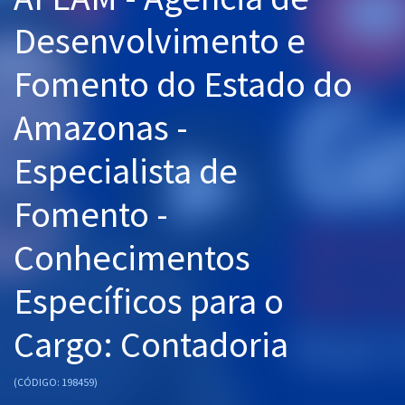
Pós
Desenvolvimento e
Graduação
Fomento do Estado do
OAB
Amazonas -
Mentorias
Especialista de
Questões grátis
Fomento -
Conteúdo gratuito
Conhecimentos
Blog
Específicos para o
Aprovados
Cargo: Contadoria
Atendimento
(CÓDIGO: 198459)