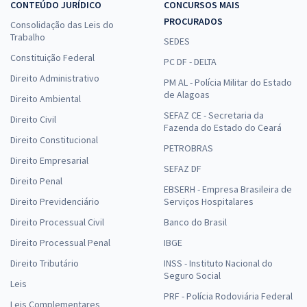
CONTEÚDO JURÍDICO
CONCURSOS MAIS
PROCURADOS
Consolidação das Leis do
Trabalho
SEDES
Constituição Federal
PC DF - DELTA
Direito Administrativo
PM AL - Polícia Militar do Estado
de Alagoas
Direito Ambiental
SEFAZ CE - Secretaria da
Direito Civil
Fazenda do Estado do Ceará
Direito Constitucional
PETROBRAS
Direito Empresarial
SEFAZ DF
Direito Penal
EBSERH - Empresa Brasileira de
Direito Previdenciário
Serviços Hospitalares
Direito Processual Civil
Banco do Brasil
Direito Processual Penal
IBGE
Direito Tributário
INSS - Instituto Nacional do
Seguro Social
Leis
PRF - Polícia Rodoviária Federal
Leis Complementares