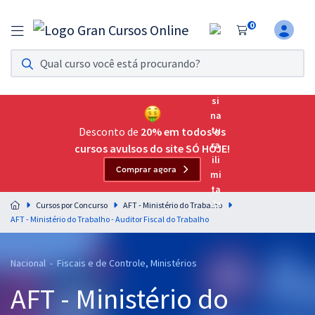
0
Assinatura Ilimitada 11
Acesso a todos os cursos. Teste grátis por 7 dias!
Assinatura OAB Até Passar
Acesso ilimitado a toda preparação para o Exame da
Desconto de
20% em todos os
Ordem, até você passar!
cursos avulsos do site SÓ HOJE!
Comprar agora
Residências Multiprofissionais
Preparação completa e intensiva para as principais
Cursos por Concurso
AFT - Ministério do Trabalho
residências em saúde do Brasil
AFT - Ministério do Trabalho - Auditor Fiscal do Trabalho
Concursos
Nacional - Fiscais e de Controle, Ministérios
Assinatura Ilimitada
AFT - Ministério do
Cursos 20% OFF