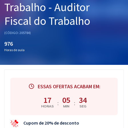
Trabalho - Auditor
Pós
Fiscal do Trabalho
Graduação
OAB
(CÓDIGO: 205784)
976
Mentorias
Horas de aula
Questões grátis
Conteúdo gratuito
Blog
ESSAS OFERTAS ACABAM EM:
Aprovados
17
05
34
:
:
HORAS
MIN
SEG
Atendimento
Cupom de 20% de desconto