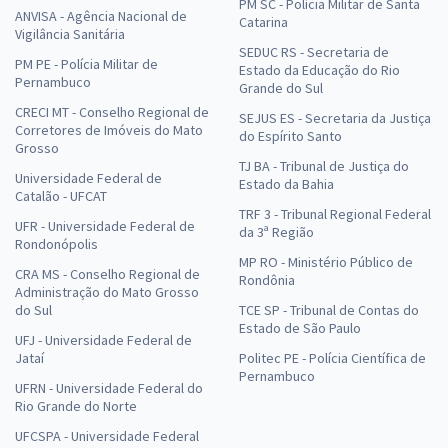
PM SC - Polícia Militar de Santa
ANVISA - Agência Nacional de
Catarina
Vigilância Sanitária
SEDUC RS - Secretaria de
PM PE - Polícia Militar de
Estado da Educação do Rio
Pernambuco
Grande do Sul
CRECI MT - Conselho Regional de
SEJUS ES - Secretaria da Justiça
Corretores de Imóveis do Mato
do Espírito Santo
Grosso
TJ BA - Tribunal de Justiça do
Universidade Federal de
Estado da Bahia
Catalão - UFCAT
TRF 3 - Tribunal Regional Federal
UFR - Universidade Federal de
da 3ª Região
Rondonópolis
MP RO - Ministério Público de
CRA MS - Conselho Regional de
Rondônia
Administração do Mato Grosso
do Sul
TCE SP - Tribunal de Contas do
Estado de São Paulo
UFJ - Universidade Federal de
Jataí
Politec PE - Polícia Científica de
Pernambuco
UFRN - Universidade Federal do
Rio Grande do Norte
UFCSPA - Universidade Federal