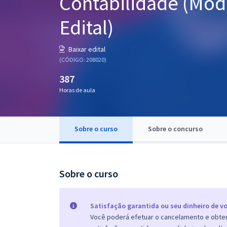
Contabilidade (Módu
Pós
Edital)
Graduação
Baixar edital
OAB
(CÓDIGO: 208020)
387
Mentorias
Horas de aula
Questões grátis
Conteúdo gratuito
Sobre o curso
Sobre o concurso
Blog
Aprovados
Sobre o curso
Atendimento
Satisfação garantida ou seu dinheiro de vo
Você poderá efetuar o cancelamento e obter 