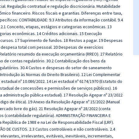
ial. Regulação contratual e regulação discricionária. Mutabilidade
ico financeiro. Riscos fiscais e garantias. Diferenças entre taxa,
pecíficos:
CONTABILIDADE:
9.3 Atributos da informação contábil. 9.4
12.1 Conceito, etapas, estágios e categorias econômicas. 13
egorias econômicas. 14 Créditos adicionais. 15 Execução
recursos. 17 Suprimento de fundos. 18 Restos a pagar. 19 Despesas
da despesa total com pessoal. 20 Despesas de exercícios
 Relatório resumido da execução orçamentária (RREO). 27 Relatório
ano de contas regulatório. 30.2 Contabilização dos bens da
egulatórios. 30.4 Custos e despesas do setor de saneamento
 Introdução às Normas do Direito Brasileiro). 12 Lei Complementar
o estadual nº 10.086/2022.
14 Lei estadual nº 6174/1970 (Estatuto do
estadual de concessões e permissões de serviços públicos). 16
a administração pública estadual). 17 Resolução Agepar nº 23/2022
ódigo de ética). 19 Anexo da Resolução Agepar nº 15/2022 (Manual
ercado livre do gás). 21 Resolução Agepar nº 28/2022 (conta
xos (contabilidade regulatória). ADMINISTRAÇÃO FINANCEIRA E
República de 1988 e na Lei de Responsabilidade Fiscal (LRF).
 DE CUSTOS. 2.3 Custos controláveis e não controláveis. 2.4
elevantes, irrelevantes, evitáveis, inevitáveis, incrementais,