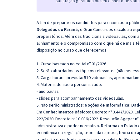
satisfação garantida ou seu dinheiro de volta
A fim de preparar os candidatos para o concurso públi
Delegados do Paraná
, o Gran Concursos escalou a eq
preparatórios. Além das tradicionais videoaulas, com a
alinhamento e o compromisso com o que há de mais té
disposição no curso que oferecemos.
1. Curso baseado no edital nº 01/2026.
2. Serão abordados os tópicos relevantes (não necessa
3. Carga horária prevista: 510 videoaulas, aproximadam
4. Material de apoio personalizado:
- audioaulas
- slides para acompanhamento das videoaulas.
5. Não serão ministrados:
Noções de Informática
:
Dad
Em
Conhecimentos Básicos:
Decreto nº 3.447/2023. Le
222/2020. Decreto nº 10.086/2022. Resolução Agepar nº 
administrativa e poder normativo. Reforma do Estado e
econômica da regulação, teoria da captura, teoria do a
regulação de entrada, regulação de qualidade. Boas prá