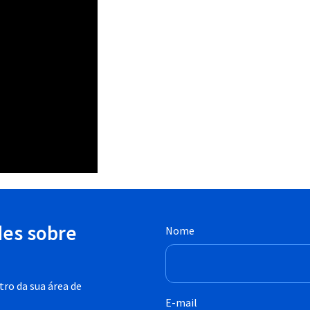
des sobre
Nome
ro da sua área de
E-mail