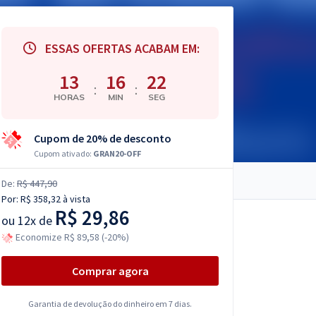
ESSAS OFERTAS ACABAM EM:
13
16
21
:
:
HORAS
MIN
SEG
Cupom de 20% de desconto
Cupom ativado:
GRAN20-OFF
De:
R$ 447,90
Por:
R$ 358,32
à vista
R$ 29,86
ou
12x de
Economize R$ 89,58 (-20%)
Comprar agora
Garantia de devolução do dinheiro em 7 dias.