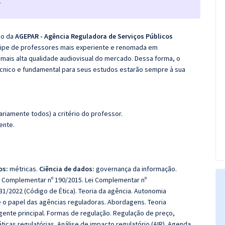
.
co da
AGEPAR - Agência Reguladora de Serviços Públicos
uipe de professores mais experiente e renomada em
 mais alta qualidade audiovisual do mercado. Dessa forma, o
cnico e fundamental para seus estudos estarão sempre à sua
riamente todos) a critério do professor.
ente.
os:
métricas.
Ciência de dados:
governança da informação.
i Complementar nº 190/2015. Lei Complementar nº
31/2022 (Código de Ética).
Teoria da agência. Autonomia
 o papel das agências reguladoras. Abordagens. Teoria
gente principal. Formas de regulação. Regulação de preço,
ticas regulatórias. Análise de impacto regulatório (AIR). Agenda