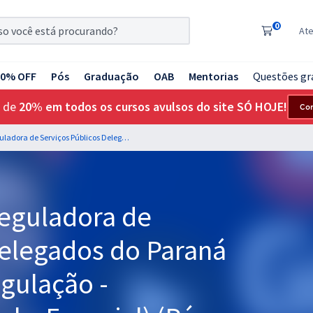
0
At
20% OFF
Pós
Graduação
OAB
Mentorias
Questões gr
 de
20% em todos os cursos avulsos do site SÓ HOJE!
Co
AGEPAR - Agência Reguladora de Serviços Públicos Delegados do Paraná - Especialista em Regulação - Contabilidade (Módulo-Especial) (Pós-Edital)
eguladora de
Delegados do Paraná
egulação -