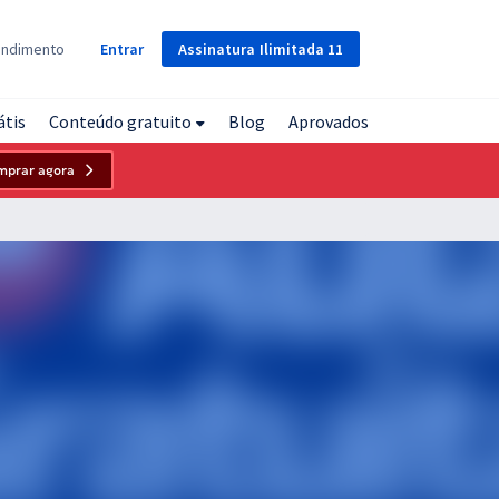
Assinatura
Ilimitada
11
endimento
Entrar
átis
Conteúdo gratuito
Blog
Aprovados
mprar agora