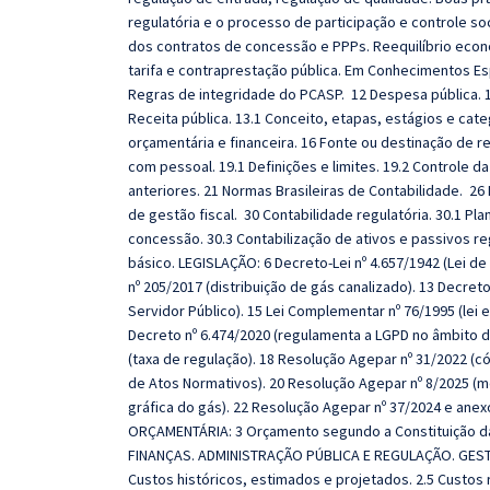
regulatória e o processo de participação e controle soc
dos contratos de concessão e PPPs. Reequilíbrio econôm
tarifa e contraprestação pública. Em Conhecimentos Es
Regras de integridade do PCASP.
12 Despesa pública. 
Receita pública. 13.1 Conceito, etapas, estágios e cat
orçamentária e financeira. 16 Fonte ou destinação de 
com pessoal. 19.1 Definições e limites. 19.2 Controle 
anteriores. 21 Normas Brasileiras de Contabilidade. 26
de gestão fiscal.
30 Contabilidade regulatória. 30.1 Pl
concessão. 30.3 Contabilização de ativos e passivos r
básico. LEGISLAÇÃO: 6 Decreto-Lei nº 4.657/1942 (Lei de
nº 205/2017 (distribuição de gás canalizado). 13 Decret
Servidor Público).
15 Lei Complementar nº 76/1995 (lei 
Decreto nº 6.474/2020 (regulamenta a LGPD no âmbito d
(taxa de regulação). 18 Resolução Agepar nº 31/2022 (c
de Atos Normativos). 20 Resolução Agepar nº 8/2025 (m
gráfica do gás). 22 Resolução Agepar nº 37/2024 e ane
ORÇAMENTÁRIA:
3 Orçamento segundo a Constituição da 
FINANÇAS. ADMINISTRAÇÃO PÚBLICA E REGULAÇÃO. GESTÃO
Custos históricos, estimados e projetados. 2.5 Custos r