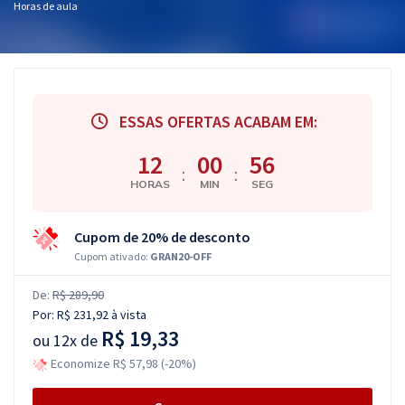
Horas de aula
ESSAS OFERTAS ACABAM EM:
12
00
55
:
:
HORAS
MIN
SEG
Cupom de 20% de desconto
Cupom ativado:
GRAN20-OFF
De:
R$ 289,90
Por:
R$ 231,92
à vista
R$ 19,33
ou
12x de
Economize R$ 57,98 (-20%)