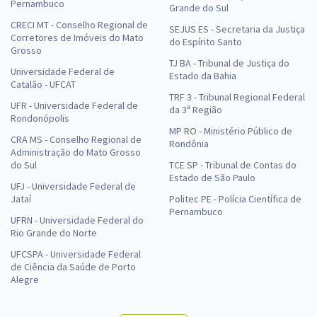
Pernambuco
Grande do Sul
CRECI MT - Conselho Regional de
SEJUS ES - Secretaria da Justiça
Corretores de Imóveis do Mato
do Espírito Santo
Grosso
TJ BA - Tribunal de Justiça do
Universidade Federal de
Estado da Bahia
Catalão - UFCAT
TRF 3 - Tribunal Regional Federal
UFR - Universidade Federal de
da 3ª Região
Rondonópolis
MP RO - Ministério Público de
CRA MS - Conselho Regional de
Rondônia
Administração do Mato Grosso
do Sul
TCE SP - Tribunal de Contas do
Estado de São Paulo
UFJ - Universidade Federal de
Jataí
Politec PE - Polícia Científica de
Pernambuco
UFRN - Universidade Federal do
Rio Grande do Norte
UFCSPA - Universidade Federal
de Ciência da Saúde de Porto
Alegre