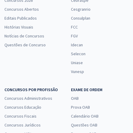
Concursos 2026
Cebraspe
Concursos Abertos
Cesgranrio
Editais Publicados
Consulplan
Histórias Visuais
FCC
Notícias de Concursos
FGV
Questões de Concurso
Idecan
Selecon
Uniase
Vunesp
CONCURSOS POR PROFISSÃO
EXAME DE ORDEM
Concursos Administrativos
OAB
Concursos Educação
Prova OAB
Concursos Fiscais
Calendário OAB
Concursos Jurídicos
Questões OAB