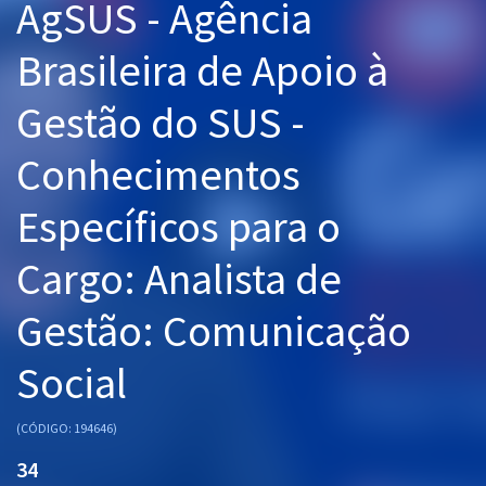
AgSUS - Agência
Pós
Brasileira de Apoio à
Graduação
Gestão do SUS -
OAB
Conhecimentos
Mentorias
Específicos para o
Questões grátis
Cargo: Analista de
Conteúdo gratuito
Blog
Gestão: Comunicação
Aprovados
Social
Atendimento
(CÓDIGO: 194646)
34