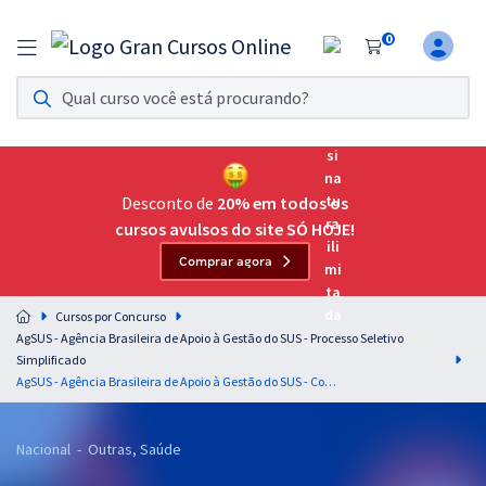
0
Assinatura Ilimitada 11
Acesso a todos os cursos. Teste grátis por 7 dias!
Assinatura OAB Até Passar
Acesso ilimitado a toda preparação para o Exame da
Desconto de
20% em todos os
Ordem, até você passar!
cursos avulsos do site SÓ HOJE!
Comprar agora
Residências Multiprofissionais
Preparação completa e intensiva para as principais
Cursos por Concurso
residências em saúde do Brasil
AgSUS - Agência Brasileira de Apoio à Gestão do SUS - Processo Seletivo
Simplificado
Concursos
AgSUS - Agência Brasileira de Apoio à Gestão do SUS - Conhecimentos Específicos para o Cargo: Analista de Gestão: Comunicação Social
Assinatura Ilimitada
Nacional - Outras, Saúde
Cursos 20% OFF