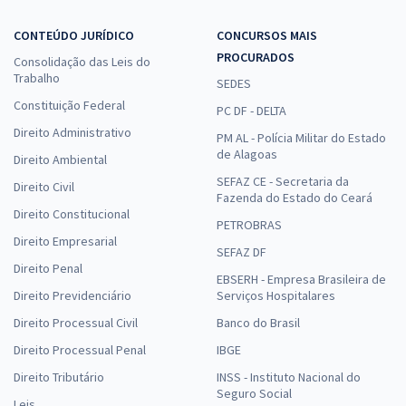
CONTEÚDO JURÍDICO
CONCURSOS MAIS
PROCURADOS
Consolidação das Leis do
Trabalho
SEDES
Constituição Federal
PC DF - DELTA
Direito Administrativo
PM AL - Polícia Militar do Estado
de Alagoas
Direito Ambiental
SEFAZ CE - Secretaria da
Direito Civil
Fazenda do Estado do Ceará
Direito Constitucional
PETROBRAS
Direito Empresarial
SEFAZ DF
Direito Penal
EBSERH - Empresa Brasileira de
Direito Previdenciário
Serviços Hospitalares
Direito Processual Civil
Banco do Brasil
Direito Processual Penal
IBGE
Direito Tributário
INSS - Instituto Nacional do
Seguro Social
Leis