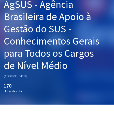
AgSUS - Agência
Pós
Brasileira de Apoio à
Graduação
Gestão do SUS -
OAB
Conhecimentos Gerais
Mentorias
para Todos os Cargos
Questões grátis
de Nível Médio
Conteúdo gratuito
Blog
(CÓDIGO: 194188)
Aprovados
170
Horas de aula
Atendimento