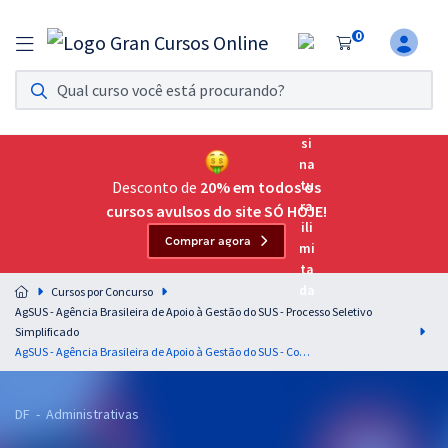
0
Assinatura Ilimitada 11
Acesso a todos os cursos. Teste grátis por 7 dias!
Assinatura OAB Até Passar
Acesso ilimitado a toda preparação para o Exame da
Desconto de
20% em todos os
Ordem, até você passar!
cursos avulsos do site SÓ HOJE!
Comprar agora
Residências Multiprofissionais
Preparação completa e intensiva para as principais
Cursos por Concurso
residências em saúde do Brasil
AgSUS - Agência Brasileira de Apoio à Gestão do SUS - Processo Seletivo
Simplificado
Concursos
AgSUS - Agência Brasileira de Apoio à Gestão do SUS - Conhecimentos Gerais para Todos os Cargos de Nível Médio
Assinatura Ilimitada
DF - Administrativas
Cursos 20% OFF