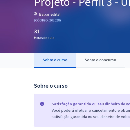
Projeto - Perfil 3 - 
Pós
Baixar edital
Graduação
(CÓDIGO: 202028)
31
OAB
Horas de aula
Mentorias
Sobre o curso
Sobre o concurso
Questões grátis
Conteúdo gratuito
Blog
Sobre o curso
Aprovados
Satisfação garantida ou seu dinheiro de vo
Você poderá efetuar o cancelamento e obter 
Atendimento
satisfação garantida ou seu dinheiro de volta