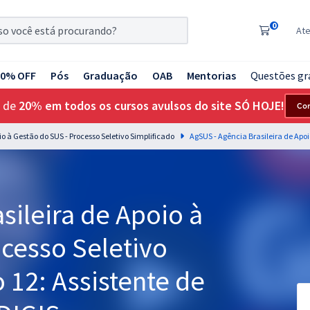
0
At
20% OFF
Pós
Graduação
OAB
Mentorias
Questões gr
 de
20% em todos os cursos avulsos do site SÓ HOJE!
Co
io à Gestão do SUS - Processo Seletivo Simplificado
sileira de Apoio à
cesso Seletivo
 12: Assistente de