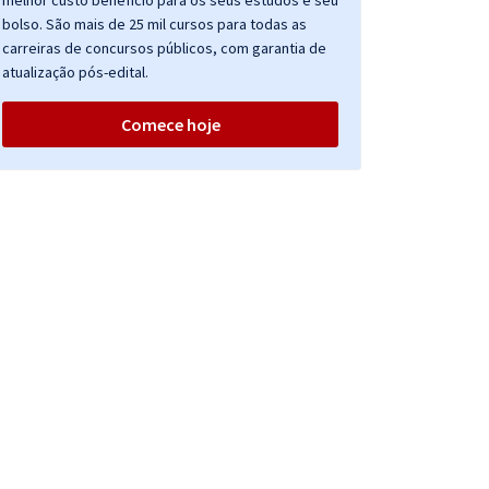
melhor custo benefício para os seus estudos e seu
bolso. São mais de 25 mil cursos para todas as
carreiras de concursos públicos, com garantia de
atualização pós-edital.
Comece hoje