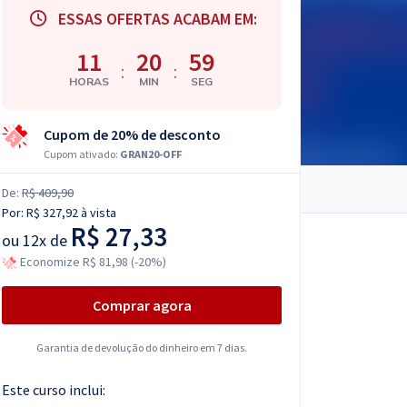
ESSAS OFERTAS ACABAM EM:
11
20
58
:
:
HORAS
MIN
SEG
Cupom de 20% de desconto
Cupom ativado:
GRAN20-OFF
De:
R$ 409,90
Por:
R$ 327,92
à vista
R$ 27,33
ou
12x de
Economize R$ 81,98 (-20%)
Comprar agora
Garantia de devolução do dinheiro em 7 dias.
Este curso inclui: