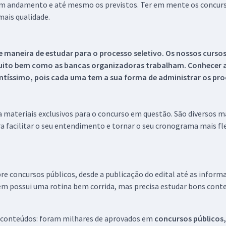
 em andamento e até mesmo os previstos. Ter em mente os concurso
ais qualidade.
 maneira de estudar para o processo seletivo. Os nossos curso
uito bem como as bancas organizadoras trabalham. Conhecer a
tíssimo, pois cada uma tem a sua forma de administrar os proc
 a materiais exclusivos para o concurso em questão. São diversos 
a facilitar o seu entendimento e tornar o seu cronograma mais fle
re concursos públicos, desde a publicação do edital até as inform
em possui uma rotina bem corrida, mas precisa estudar bons conte
 conteúdos: foram milhares de aprovados em
concursos públicos,