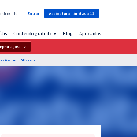
Assinatura
Ilimitada
11
endimento
Entrar
átis
Conteúdo gratuito
Blog
Aprovados
mprar agora
AgSUS - Agência Brasileira de Apoio à Gestão do SUS - Processo Seletivo Simplificado - Cargo 12: Assistente de Projeto - Perfil 3 - UDIGIS