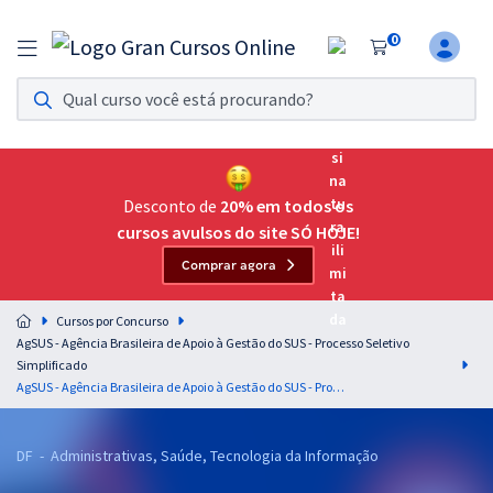
0
Assinatura Ilimitada 11
Acesso a todos os cursos. Teste grátis por 7 dias!
Assinatura OAB Até Passar
Acesso ilimitado a toda preparação para o Exame da
Desconto de
20% em todos os
Ordem, até você passar!
cursos avulsos do site SÓ HOJE!
Comprar agora
Residências Multiprofissionais
Preparação completa e intensiva para as principais
Cursos por Concurso
residências em saúde do Brasil
AgSUS - Agência Brasileira de Apoio à Gestão do SUS - Processo Seletivo
Simplificado
Concursos
AgSUS - Agência Brasileira de Apoio à Gestão do SUS - Processo Seletivo Simplificado - Cargo: 35 - Assistente de Projeto - CGDOC
Assinatura Ilimitada
DF - Administrativas, Saúde, Tecnologia da Informação
Cursos 20% OFF