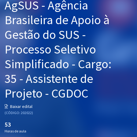
AgSUS - Agência
Pós
Brasileira de Apoio à
Graduação
Gestão do SUS -
OAB
Processo Seletivo
Mentorias
Simplificado - Cargo:
Questões grátis
35 - Assistente de
Conteúdo gratuito
Blog
Projeto - CGDOC
Aprovados
Baixar edital
(CÓDIGO: 202022)
Atendimento
53
Horas de aula