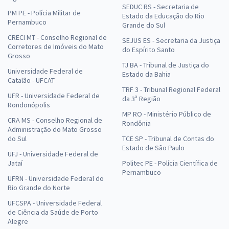
SEDUC RS - Secretaria de
PM PE - Polícia Militar de
Estado da Educação do Rio
Pernambuco
Grande do Sul
CRECI MT - Conselho Regional de
SEJUS ES - Secretaria da Justiça
Corretores de Imóveis do Mato
do Espírito Santo
Grosso
TJ BA - Tribunal de Justiça do
Universidade Federal de
Estado da Bahia
Catalão - UFCAT
TRF 3 - Tribunal Regional Federal
UFR - Universidade Federal de
da 3ª Região
Rondonópolis
MP RO - Ministério Público de
CRA MS - Conselho Regional de
Rondônia
Administração do Mato Grosso
do Sul
TCE SP - Tribunal de Contas do
Estado de São Paulo
UFJ - Universidade Federal de
Jataí
Politec PE - Polícia Científica de
Pernambuco
UFRN - Universidade Federal do
Rio Grande do Norte
UFCSPA - Universidade Federal
de Ciência da Saúde de Porto
Alegre