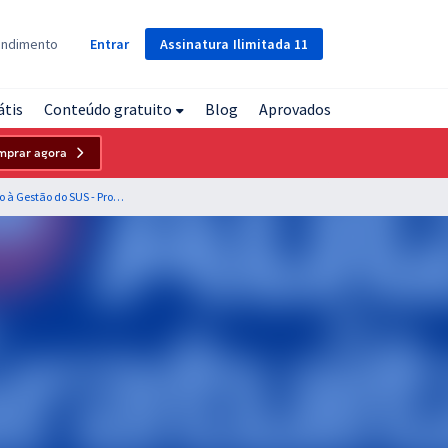
Assinatura
Ilimitada
11
endimento
Entrar
átis
Conteúdo gratuito
Blog
Aprovados
mprar agora
AgSUS - Agência Brasileira de Apoio à Gestão do SUS - Processo Seletivo Simplificado - Cargo 37: Assistente de Projeto - Especialista em Serviços do PES‐RD - Parâmetros Assistenciais