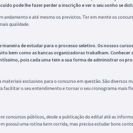
ido pode lhe fazer perder a inscrição e ver o seu sonho se dis
 em andamento e até mesmo os previstos. Ter em mente os concurso
ais qualidade.
 maneira de estudar para o processo seletivo. Os nossos curso
uito bem como as bancas organizadoras trabalham. Conhecer a
tíssimo, pois cada uma tem a sua forma de administrar os proc
 a materiais exclusivos para o concurso em questão. São diversos 
a facilitar o seu entendimento e tornar o seu cronograma mais fle
re concursos públicos, desde a publicação do edital até as inform
em possui uma rotina bem corrida, mas precisa estudar bons conte