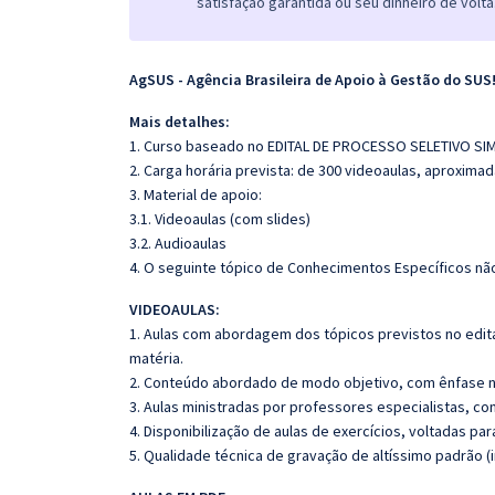
satisfação garantida ou seu dinheiro de volta
AgSUS - Agência Brasileira de Apoio à Gestão do SUS
Mais detalhes:
1. Curso baseado no EDITAL DE PROCESSO SELETIVO SIM
2. Carga horária prevista: de 300 videoaulas, aproxima
3. Material de apoio:
3.1. Videoaulas (com slides)
3.2. Audioaulas
4. O seguinte tópico de Conhecimentos Específicos não
VIDEOAULAS:
1. Aulas com abordagem dos tópicos previstos no edita
matéria.
2. Conteúdo abordado de modo objetivo, com ênfase n
3. Aulas ministradas por professores especialistas, co
4. Disponibilização de aulas de exercícios, voltadas pa
5. Qualidade técnica de gravação de altíssimo padrão 