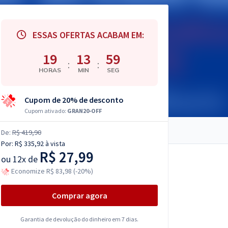
ESSAS OFERTAS ACABAM EM:
19
13
58
:
:
HORAS
MIN
SEG
Cupom de 20% de desconto
Cupom ativado:
GRAN20-OFF
De:
R$ 419,90
Por:
R$ 335,92
à vista
R$ 27,99
ou
12x de
Economize R$ 83,98 (-20%)
Comprar agora
Garantia de devolução do dinheiro em 7 dias.