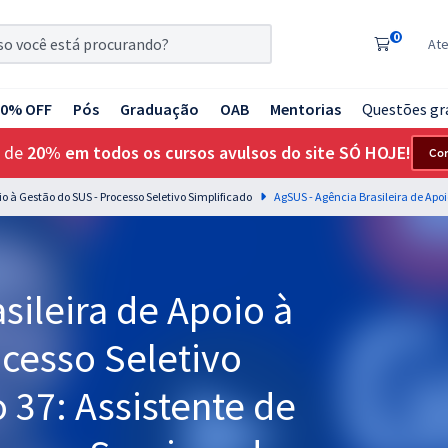
0
At
20% OFF
Pós
Graduação
OAB
Mentorias
Questões gr
 de
20% em todos os cursos avulsos do site SÓ HOJE!
Co
io à Gestão do SUS - Processo Seletivo Simplificado
sileira de Apoio à
cesso Seletivo
 37: Assistente de