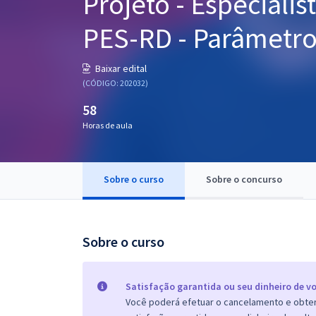
Projeto - Especiali
Pós
PES‐RD - Parâmetros
Graduação
Baixar edital
OAB
(CÓDIGO: 202032)
58
Mentorias
Horas de aula
Questões grátis
Conteúdo gratuito
Sobre o curso
Sobre o concurso
Blog
Aprovados
Sobre o curso
Atendimento
Satisfação garantida ou seu dinheiro de vo
Você poderá efetuar o cancelamento e obter 