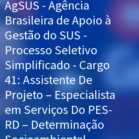
AgSUS - Agência
Pós
Brasileira de Apoio à
Graduação
Gestão do SUS -
OAB
Processo Seletivo
Mentorias
Simplificado - Cargo
Questões grátis
41: Assistente De
Conteúdo gratuito
Blog
Projeto – Especialista
Aprovados
em Serviços Do PES‐
Atendimento
RD – Determinação