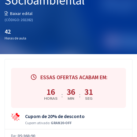
Socioambiental
Baixar edital
(CÓDIGO: 202282)
42
Horas de aula
ESSAS OFERTAS ACABAM EM:
16
36
30
:
:
HORAS
MIN
SEG
Cupom de 20% de desconto
Cupom ativado:
GRAN20-OFF
De:
R$ 368,90