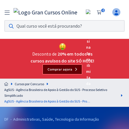
0
Assinatura Ilimitada 11
Acesso a todos os cursos. Teste grátis por 7 dias!
Assinatura OAB Até Passar
Acesso ilimitado a toda preparação para o Exame da
Desconto de
20% em todos os
Ordem, até você passar!
cursos avulsos do site SÓ HOJE!
Comprar agora
Residências Multiprofissionais
Preparação completa e intensiva para as principais
Cursos por Concurso
residências em saúde do Brasil
AgSUS - Agência Brasileira de Apoio à Gestão do SUS - Processo Seletivo
Simplificado
Concursos
AgSUS - Agência Brasileira de Apoio à Gestão do SUS - Processo Seletivo Simplificado - Cargo 41: Assistente De Projeto – Especialista em Serviços Do PES‐RD – Determinação Socioambiental
Assinatura Ilimitada
DF - Administrativas, Saúde, Tecnologia da Informação
Cursos 20% OFF