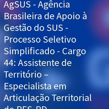
AgSUS - Agência
Pós
Brasileira de Apoio à
Graduação
Gestão do SUS -
OAB
Processo Seletivo
Mentorias
Simplificado - Cargo
Questões grátis
44: Assistente de
Conteúdo gratuito
Blog
Território –
Aprovados
Especialista em
Atendimento
Articulação Territorial