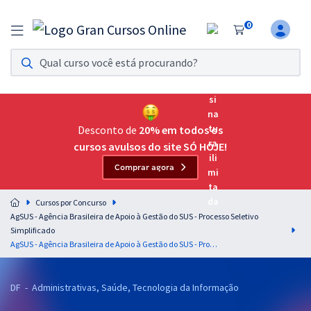
0
Assinatura Ilimitada 11
Acesso a todos os cursos. Teste grátis por 7 dias!
Assinatura OAB Até Passar
Acesso ilimitado a toda preparação para o Exame da
Desconto de
20% em todos os
Ordem, até você passar!
cursos avulsos do site SÓ HOJE!
Comprar agora
Residências Multiprofissionais
Preparação completa e intensiva para as principais
Cursos por Concurso
residências em saúde do Brasil
AgSUS - Agência Brasileira de Apoio à Gestão do SUS - Processo Seletivo
Simplificado
Concursos
AgSUS - Agência Brasileira de Apoio à Gestão do SUS - Processo Seletivo Simplificado - Cargo 44: Assistente de Território – Especialista em Articulação Territorial do PES‐RD – Participação Social e Planejamento Territorial
Assinatura Ilimitada
DF - Administrativas, Saúde, Tecnologia da Informação
Cursos 20% OFF