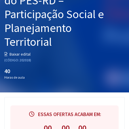
do PES‐RD –
Participação Social e
Planejamento
Territorial
Baixar edital
(CÓDIGO: 202018)
40
Horas de aula
ESSAS OFERTAS ACABAM EM:
00
00
00