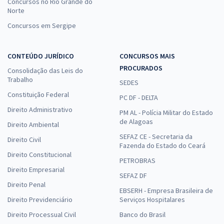
Concursos no Rio Grande do
Norte
Concursos em Sergipe
CONTEÚDO JURÍDICO
CONCURSOS MAIS
PROCURADOS
Consolidação das Leis do
Trabalho
SEDES
Constituição Federal
PC DF - DELTA
Direito Administrativo
PM AL - Polícia Militar do Estado
de Alagoas
Direito Ambiental
SEFAZ CE - Secretaria da
Direito Civil
Fazenda do Estado do Ceará
Direito Constitucional
PETROBRAS
Direito Empresarial
SEFAZ DF
Direito Penal
EBSERH - Empresa Brasileira de
Direito Previdenciário
Serviços Hospitalares
Direito Processual Civil
Banco do Brasil