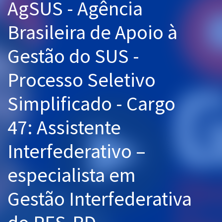
AgSUS - Agência
Pós
Brasileira de Apoio à
Graduação
Gestão do SUS -
OAB
Processo Seletivo
Mentorias
Simplificado - Cargo
Questões grátis
47: Assistente
Conteúdo gratuito
Blog
Interfederativo –
Aprovados
especialista em
Atendimento
Gestão Interfederativa