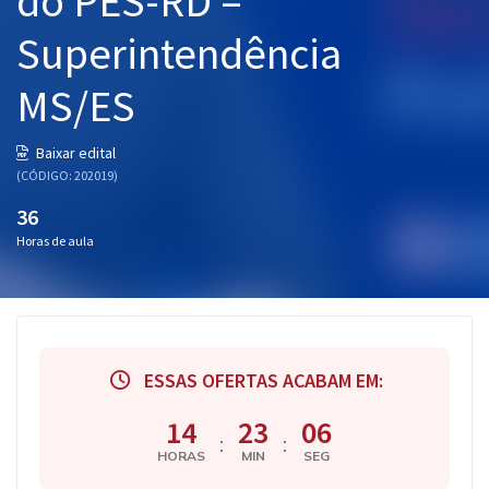
do PES‐RD –
Superintendência
MS/ES
Baixar edital
(CÓDIGO: 202019)
36
Horas de aula
ESSAS OFERTAS ACABAM EM:
14
23
06
:
:
HORAS
MIN
SEG