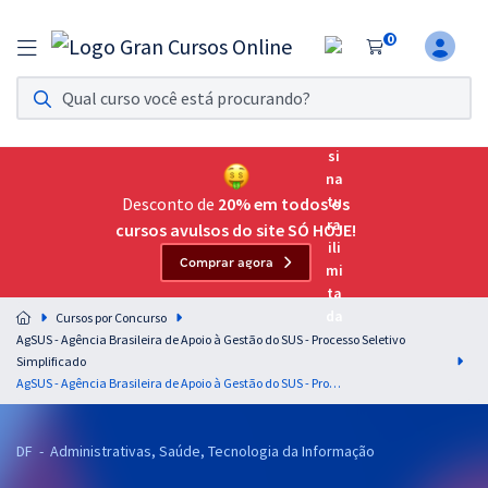
0
Assinatura Ilimitada 11
Acesso a todos os cursos. Teste grátis por 7 dias!
Assinatura OAB Até Passar
Acesso ilimitado a toda preparação para o Exame da
Desconto de
20% em todos os
Ordem, até você passar!
cursos avulsos do site SÓ HOJE!
Comprar agora
Residências Multiprofissionais
Preparação completa e intensiva para as principais
Cursos por Concurso
residências em saúde do Brasil
AgSUS - Agência Brasileira de Apoio à Gestão do SUS - Processo Seletivo
Simplificado
Concursos
AgSUS - Agência Brasileira de Apoio à Gestão do SUS - Processo Seletivo Simplificado - Cargo 47: Assistente Interfederativo – especialista em Gestão Interfederativa do PES‐RD – Superintendência MS/ES
Assinatura Ilimitada
DF - Administrativas, Saúde, Tecnologia da Informação
Cursos 20% OFF