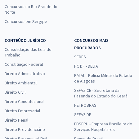
Concursos no Rio Grande do
Norte
Concursos em Sergipe
CONTEÚDO JURÍDICO
CONCURSOS MAIS
PROCURADOS
Consolidação das Leis do
Trabalho
SEDES
Constituição Federal
PC DF - DELTA
Direito Administrativo
PM AL - Polícia Militar do Estado
de Alagoas
Direito Ambiental
SEFAZ CE - Secretaria da
Direito Civil
Fazenda do Estado do Ceará
Direito Constitucional
PETROBRAS
Direito Empresarial
SEFAZ DF
Direito Penal
EBSERH - Empresa Brasileira de
Direito Previdenciário
Serviços Hospitalares
Direito Processual Civil
Banco do Brasil