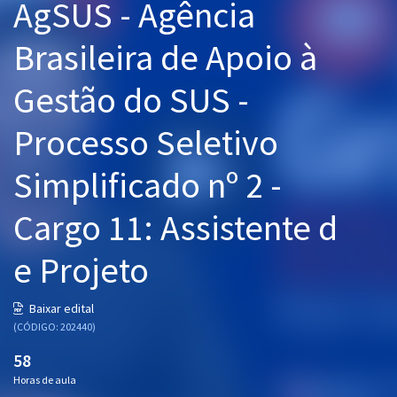
AgSUS - Agência
Pós
Brasileira de Apoio à
Graduação
Gestão do SUS -
OAB
Processo Seletivo
Mentorias
Simplificado nº 2 -
Questões grátis
Cargo 11: Assistente d
Conteúdo gratuito
Blog
e Projeto
Aprovados
Baixar edital
(CÓDIGO: 202440)
Atendimento
58
Horas de aula