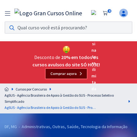
0
Assinatura Ilimitada 11
Acesso a todos os cursos. Teste grátis por 7 dias!
Assinatura OAB Até Passar
Acesso ilimitado a toda preparação para o Exame da
Desconto de
20% em todos os
Ordem, até você passar!
cursos avulsos do site SÓ HOJE!
Comprar agora
Residências Multiprofissionais
Preparação completa e intensiva para as principais
Cursos por Concurso
residências em saúde do Brasil
AgSUS - Agência Brasileira de Apoio à Gestão do SUS - Processo Seletivo
Simplificado
Concursos
AgSUS - Agência Brasileira de Apoio à Gestão do SUS - Processo Seletivo Simplificado nº 2 - Cargo 11: Assistente de Projeto
Assinatura Ilimitada
DF, MG - Administrativas, Outras, Saúde, Tecnologia da Informação
Cursos 20% OFF