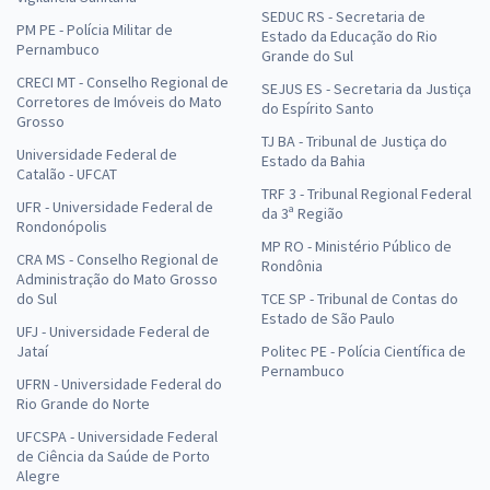
SEDUC RS - Secretaria de
PM PE - Polícia Militar de
Estado da Educação do Rio
Pernambuco
Grande do Sul
CRECI MT - Conselho Regional de
SEJUS ES - Secretaria da Justiça
Corretores de Imóveis do Mato
do Espírito Santo
Grosso
TJ BA - Tribunal de Justiça do
Universidade Federal de
Estado da Bahia
Catalão - UFCAT
TRF 3 - Tribunal Regional Federal
UFR - Universidade Federal de
da 3ª Região
Rondonópolis
MP RO - Ministério Público de
CRA MS - Conselho Regional de
Rondônia
Administração do Mato Grosso
do Sul
TCE SP - Tribunal de Contas do
Estado de São Paulo
UFJ - Universidade Federal de
Jataí
Politec PE - Polícia Científica de
Pernambuco
UFRN - Universidade Federal do
Rio Grande do Norte
UFCSPA - Universidade Federal
de Ciência da Saúde de Porto
Alegre