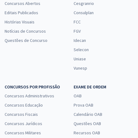
Concursos Abertos
Cesgranrio
Editais Publicados
Consulplan
Histórias Visuais
FCC
Notícias de Concursos
FGV
Questões de Concurso
Idecan
Selecon
Uniase
Vunesp
CONCURSOS POR PROFISSÃO
EXAME DE ORDEM
Concursos Administrativos
OAB
Concursos Educação
Prova OAB
Concursos Fiscais
Calendário OAB
Concursos Jurídicos
Questões OAB
Concursos Militares
Recursos OAB