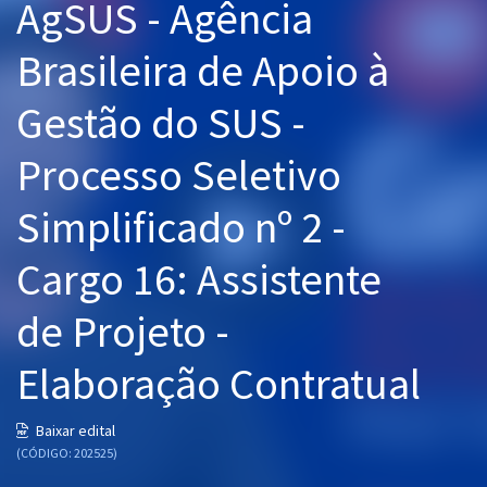
AgSUS - Agência
Pós
Brasileira de Apoio à
Graduação
Gestão do SUS -
OAB
Processo Seletivo
Mentorias
Simplificado nº 2 -
Questões grátis
Cargo 16: Assistente
Conteúdo gratuito
Blog
de Projeto -
Aprovados
Elaboração Contratual
Atendimento
Baixar edital
(CÓDIGO: 202525)