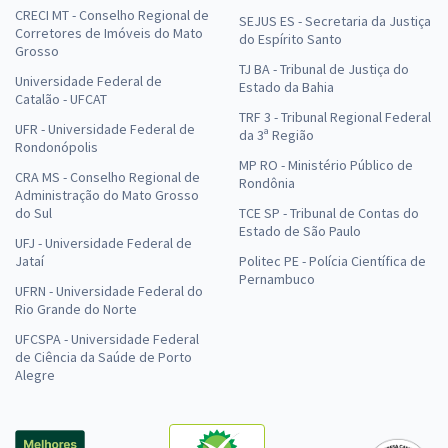
CRECI MT - Conselho Regional de
SEJUS ES - Secretaria da Justiça
Corretores de Imóveis do Mato
do Espírito Santo
Grosso
TJ BA - Tribunal de Justiça do
Universidade Federal de
Estado da Bahia
Catalão - UFCAT
TRF 3 - Tribunal Regional Federal
UFR - Universidade Federal de
da 3ª Região
Rondonópolis
MP RO - Ministério Público de
CRA MS - Conselho Regional de
Rondônia
Administração do Mato Grosso
do Sul
TCE SP - Tribunal de Contas do
Estado de São Paulo
UFJ - Universidade Federal de
Jataí
Politec PE - Polícia Científica de
Pernambuco
UFRN - Universidade Federal do
Rio Grande do Norte
UFCSPA - Universidade Federal
de Ciência da Saúde de Porto
Alegre