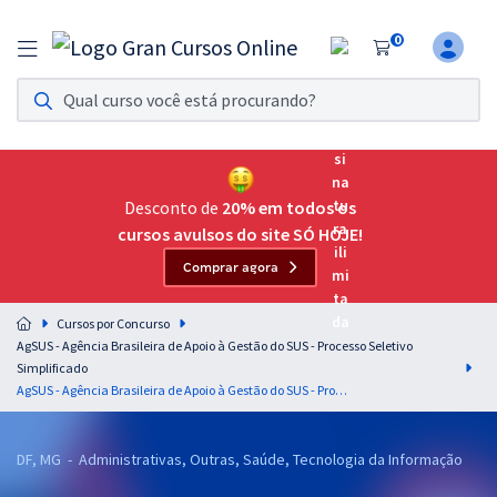
0
Assinatura Ilimitada 11
Acesso a todos os cursos. Teste grátis por 7 dias!
Assinatura OAB Até Passar
Acesso ilimitado a toda preparação para o Exame da
Desconto de
20% em todos os
Ordem, até você passar!
cursos avulsos do site SÓ HOJE!
Comprar agora
Residências Multiprofissionais
Preparação completa e intensiva para as principais
Cursos por Concurso
residências em saúde do Brasil
AgSUS - Agência Brasileira de Apoio à Gestão do SUS - Processo Seletivo
Simplificado
Concursos
AgSUS - Agência Brasileira de Apoio à Gestão do SUS - Processo Seletivo Simplificado nº 2 - Cargo 16: Assistente de Projeto - Elaboração Contratual
Assinatura Ilimitada
DF, MG - Administrativas, Outras, Saúde, Tecnologia da Informação
Cursos 20% OFF