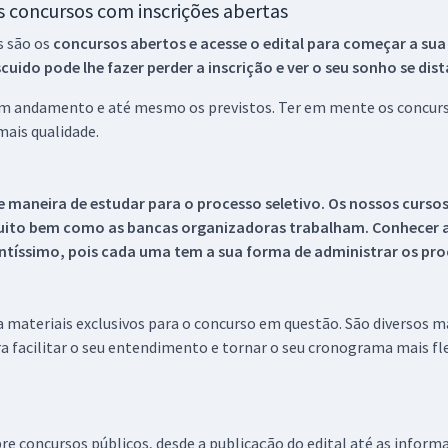
os concursos com inscrições abertas
s são os
concursos abertos e acesse o edital para começar a sua
ido pode lhe fazer perder a inscrição e ver o seu sonho se dis
 em andamento e até mesmo os previstos. Ter em mente os concurso
ais qualidade.
 maneira de estudar para o processo seletivo. Os nossos curso
uito bem como as bancas organizadoras trabalham. Conhecer a
tíssimo, pois cada uma tem a sua forma de administrar os proc
 a materiais exclusivos para o concurso em questão. São diversos 
a facilitar o seu entendimento e tornar o seu cronograma mais fle
re concursos públicos, desde a publicação do edital até as inform