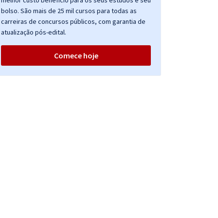
melhor custo benefício para os seus estudos e seu
bolso. São mais de 25 mil cursos para todas as
carreiras de concursos públicos, com garantia de
atualização pós-edital.
Comece hoje