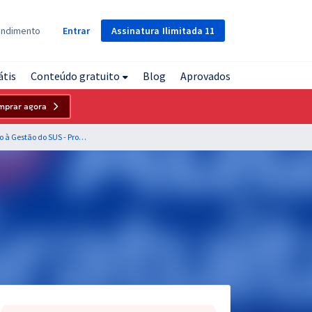
Assinatura
Ilimitada
11
endimento
Entrar
átis
Conteúdo gratuito
Blog
Aprovados
mprar agora
AgSUS - Agência Brasileira de Apoio à Gestão do SUS - Processo Seletivo Simplificado nº 2 - Cargo 8: Assistente de Projeto II