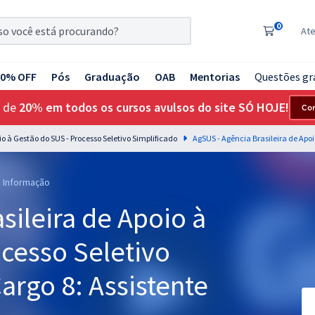
0
At
20% OFF
Pós
Graduação
OAB
Mentorias
Questões gr
 de
20% em todos os cursos avulsos do site SÓ HOJE!
Co
io à Gestão do SUS - Processo Seletivo Simplificado
a Informação
sileira de Apoio à
cesso Seletivo
Cargo 8: Assistente