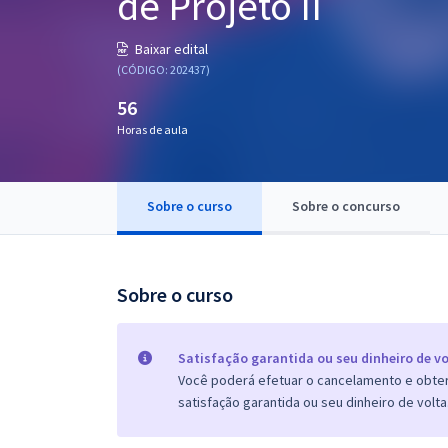
de Projeto II
Pós
Baixar edital
Graduação
(CÓDIGO: 202437)
56
OAB
Horas de aula
Mentorias
Sobre o curso
Sobre o concurso
Questões grátis
Conteúdo gratuito
Blog
Sobre o curso
Aprovados
Satisfação garantida ou seu dinheiro de vo
Você poderá efetuar o cancelamento e obter 
Atendimento
satisfação garantida ou seu dinheiro de volta