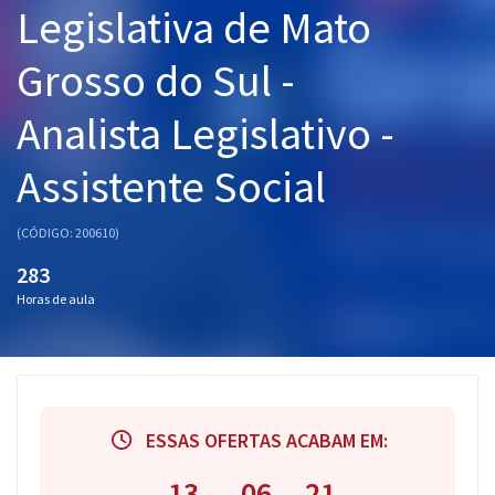
Legislativa de Mato
Pós
Grosso do Sul -
Graduação
Analista Legislativo -
OAB
Assistente Social
Mentorias
Questões grátis
(CÓDIGO: 200610)
283
Conteúdo gratuito
Horas de aula
Blog
Aprovados
Atendimento
ESSAS OFERTAS ACABAM EM:
13
06
20