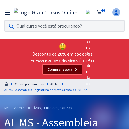
0
Assinatura Ilimitada 11
Acesso a todos os cursos. Teste grátis por 7 dias!
Assinatura OAB Até Passar
Acesso ilimitado a toda preparação para o Exame da
Desconto de
20% em todos os
Ordem, até você passar!
cursos avulsos do site SÓ HOJE!
Comprar agora
Residências Multiprofissionais
Preparação completa e intensiva para as principais
Cursos por Concurso
AL-MS
residências em saúde do Brasil
AL MS - Assembleia Legislativa de Mato Grosso do Sul - Analista Legislativo - Assistente Social
Concursos
MS - Administrativas, Jurídicas, Outras
Assinatura Ilimitada
AL MS - Assembleia
Cursos 20% OFF