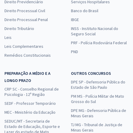
Direito Previdenciário
Serviços Hospitalares
Direito Processual Civil
Banco do Brasil
Direito Processual Penal
IBGE
Direito Tributário
INSS - Instituto Nacional do
Seguro Social
Leis
PRF - Polícia Rodoviária Federal
Leis Complementares
PND
Remédios Constitucionais
PREPARAÇÃO A MÉDIO E A
OUTROS CONCURSOS
LONGO PRAZO
DPE SP - Defensoria Pública do
Estado de São Paulo
CRP SC - Conselho Regional de
Psicologia - 12ª Região
PM MS - Polícia Militar de Mato
Grosso do Sul
SEDF - Professor Temporário
DPE MG - Defensoria Pública de
MEC - Ministério da Educação
Minas Gerais
SEDUC/MT - Secretaria de
TJ MG - Tribunal de Justiça de
Estado de Educação, Esporte e
Minas Gerais
Lazer do estado de Mato