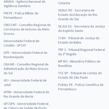
ANVISA - Agência Nacional de
Catarina
Vigilância Sanitária
SEDUC RS - Secretaria de
PM PE - Polícia Militar de
Estado da Educação do Rio
Pernambuco
Grande do Sul
CRECI MT - Conselho Regional de
SEJUS ES - Secretaria da Justiça
Corretores de Imóveis do Mato
do Espírito Santo
Grosso
TJ BA - Tribunal de Justiça do
Universidade Federal de
Estado da Bahia
Catalão - UFCAT
TRF 3 - Tribunal Regional Federal
UFR - Universidade Federal de
da 3ª Região
Rondonópolis
MP RO - Ministério Público de
CRA MS - Conselho Regional de
Rondônia
Administração do Mato Grosso
do Sul
TCE SP - Tribunal de Contas do
Estado de São Paulo
UFJ - Universidade Federal de
Jataí
Politec PE - Polícia Científica de
Pernambuco
UFRN - Universidade Federal do
Rio Grande do Norte
UFCSPA - Universidade Federal
de Ciência da Saúde de Porto