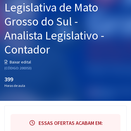
Legislativa de Mato
Pós
Grosso do Sul -
Graduação
Analista Legislativo -
OAB
Contador
Mentorias
Questões grátis
Baixar edital
(CÓDIGO: 200353)
Conteúdo gratuito
399
Blog
Horas de aula
Aprovados
Atendimento
ESSAS OFERTAS ACABAM EM: