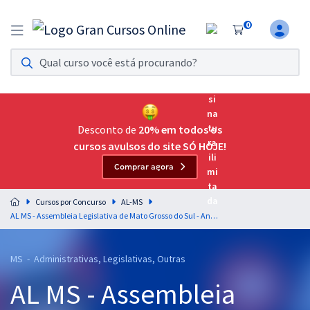
0
Assinatura Ilimitada 11
Acesso a todos os cursos. Teste grátis por 7 dias!
Assinatura OAB Até Passar
Acesso ilimitado a toda preparação para o Exame da
Desconto de
20% em todos os
Ordem, até você passar!
cursos avulsos do site SÓ HOJE!
Comprar agora
Residências Multiprofissionais
Preparação completa e intensiva para as principais
Cursos por Concurso
AL-MS
residências em saúde do Brasil
AL MS - Assembleia Legislativa de Mato Grosso do Sul - Analista Legislativo - Contador
Concursos
MS - Administrativas, Legislativas, Outras
Assinatura Ilimitada
AL MS - Assembleia
Cursos 20% OFF