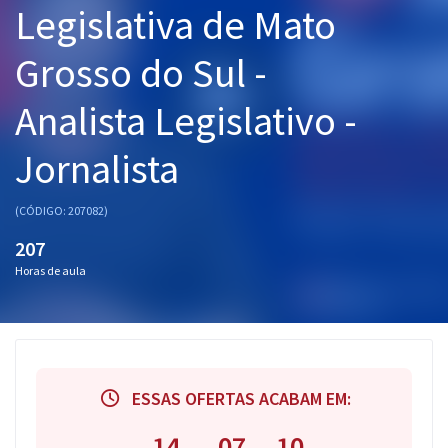
Legislativa de Mato
Pós
Grosso do Sul -
Graduação
Analista Legislativo -
OAB
Jornalista
Mentorias
Questões grátis
(CÓDIGO: 207082)
207
Conteúdo gratuito
Horas de aula
Blog
Aprovados
Atendimento
ESSAS OFERTAS ACABAM EM:
14
07
09