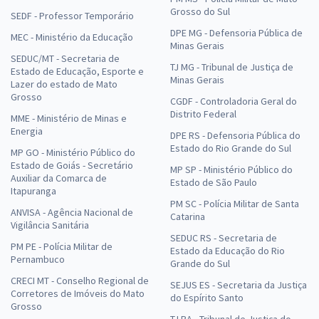
Grosso do Sul
SEDF - Professor Temporário
DPE MG - Defensoria Pública de
MEC - Ministério da Educação
Minas Gerais
SEDUC/MT - Secretaria de
TJ MG - Tribunal de Justiça de
Estado de Educação, Esporte e
Minas Gerais
Lazer do estado de Mato
Grosso
CGDF - Controladoria Geral do
Distrito Federal
MME - Ministério de Minas e
Energia
DPE RS - Defensoria Pública do
Estado do Rio Grande do Sul
MP GO - Ministério Público do
Estado de Goiás - Secretário
MP SP - Ministério Público do
Auxiliar da Comarca de
Estado de São Paulo
Itapuranga
PM SC - Polícia Militar de Santa
ANVISA - Agência Nacional de
Catarina
Vigilância Sanitária
SEDUC RS - Secretaria de
PM PE - Polícia Militar de
Estado da Educação do Rio
Pernambuco
Grande do Sul
CRECI MT - Conselho Regional de
SEJUS ES - Secretaria da Justiça
Corretores de Imóveis do Mato
do Espírito Santo
Grosso
TJ BA - Tribunal de Justiça do