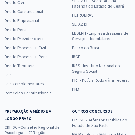
SEFAZ CE - Secretaria da
Direito Civil
Fazenda do Estado do Ceará
Direito Constitucional
PETROBRAS
Direito Empresarial
SEFAZ DF
Direito Penal
EBSERH - Empresa Brasileira de
Direito Previdenciário
Serviços Hospitalares
Direito Processual Civil
Banco do Brasil
Direito Processual Penal
IBGE
Direito Tributário
INSS - Instituto Nacional do
Seguro Social
Leis
PRF - Polícia Rodoviária Federal
Leis Complementares
PND
Remédios Constitucionais
PREPARAÇÃO A MÉDIO E A
OUTROS CONCURSOS
LONGO PRAZO
DPE SP - Defensoria Pública do
Estado de São Paulo
CRP SC - Conselho Regional de
Psicologia - 12ª Região
PM MS - Polícia Militar de Mato