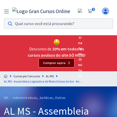
0
Assinatura Ilimitada 11
Acesso a todos os cursos. Teste grátis por 7 dias!
Assinatura OAB Até Passar
Acesso ilimitado a toda preparação para o Exame da
Desconto de
20% em todos os
Ordem, até você passar!
cursos avulsos do site SÓ HOJE!
Comprar agora
Residências Multiprofissionais
Preparação completa e intensiva para as principais
Cursos por Concurso
AL-MS
residências em saúde do Brasil
AL MS - Assembleia Legislativa de Mato Grosso do Sul - Analista Legislativo - Jornalista
Concursos
MS - Administrativas, Jurídicas, Outras
Assinatura Ilimitada
AL MS - Assembleia
Cursos 20% OFF