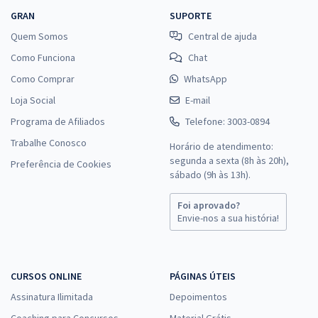
GRAN
SUPORTE
Quem Somos
Central de ajuda
Como Funciona
Chat
Como Comprar
WhatsApp
Loja Social
E-mail
Programa de Afiliados
Telefone: 3003-0894
Trabalhe Conosco
Horário de atendimento:
segunda a sexta (8h às 20h),
Preferência de Cookies
sábado (9h às 13h).
Foi aprovado?
Envie-nos a sua história!
CURSOS ONLINE
PÁGINAS ÚTEIS
Assinatura Ilimitada
Depoimentos
Coaching para Concursos
Material Grátis