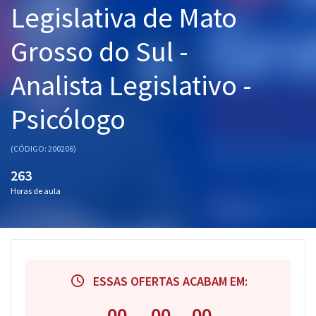
Legislativa de Mato
Pós
Grosso do Sul -
Graduação
Analista Legislativo -
OAB
Psicólogo
Mentorias
Questões grátis
(CÓDIGO: 200206)
263
Conteúdo gratuito
Horas de aula
Blog
Aprovados
Atendimento
ESSAS OFERTAS ACABAM EM:
00
00
00