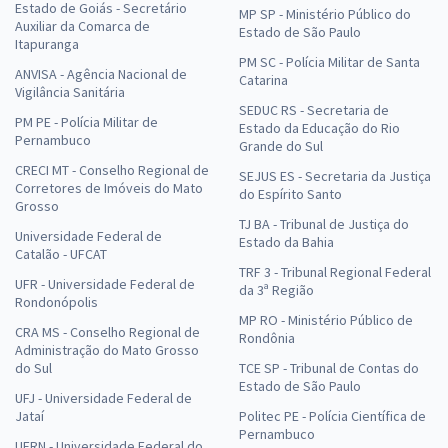
Estado de Goiás - Secretário
MP SP - Ministério Público do
Auxiliar da Comarca de
Estado de São Paulo
Itapuranga
PM SC - Polícia Militar de Santa
ANVISA - Agência Nacional de
Catarina
Vigilância Sanitária
SEDUC RS - Secretaria de
PM PE - Polícia Militar de
Estado da Educação do Rio
Pernambuco
Grande do Sul
CRECI MT - Conselho Regional de
SEJUS ES - Secretaria da Justiça
Corretores de Imóveis do Mato
do Espírito Santo
Grosso
TJ BA - Tribunal de Justiça do
Universidade Federal de
Estado da Bahia
Catalão - UFCAT
TRF 3 - Tribunal Regional Federal
UFR - Universidade Federal de
da 3ª Região
Rondonópolis
MP RO - Ministério Público de
CRA MS - Conselho Regional de
Rondônia
Administração do Mato Grosso
do Sul
TCE SP - Tribunal de Contas do
Estado de São Paulo
UFJ - Universidade Federal de
Jataí
Politec PE - Polícia Científica de
Pernambuco
UFRN - Universidade Federal do