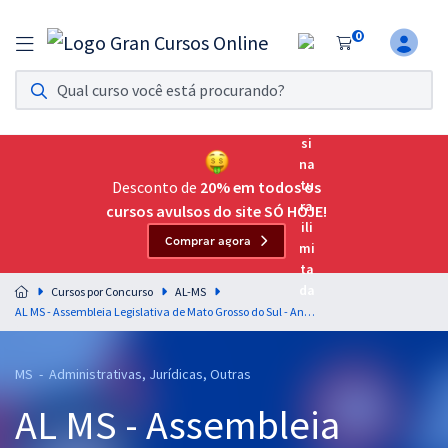
0
Assinatura Ilimitada 11
Acesso a todos os cursos. Teste grátis por 7 dias!
Assinatura OAB Até Passar
Acesso ilimitado a toda preparação para o Exame da
Desconto de
20% em todos os
Ordem, até você passar!
cursos avulsos do site SÓ HOJE!
Comprar agora
Residências Multiprofissionais
Preparação completa e intensiva para as principais
Cursos por Concurso
AL-MS
residências em saúde do Brasil
AL MS - Assembleia Legislativa de Mato Grosso do Sul - Analista Legislativo - Psicólogo
Concursos
MS - Administrativas, Jurídicas, Outras
Assinatura Ilimitada
AL MS - Assembleia
Cursos 20% OFF