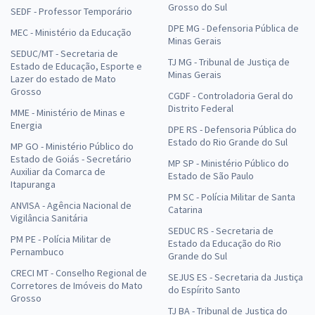
Grosso do Sul
SEDF - Professor Temporário
DPE MG - Defensoria Pública de
MEC - Ministério da Educação
Minas Gerais
SEDUC/MT - Secretaria de
TJ MG - Tribunal de Justiça de
Estado de Educação, Esporte e
Minas Gerais
Lazer do estado de Mato
Grosso
CGDF - Controladoria Geral do
Distrito Federal
MME - Ministério de Minas e
Energia
DPE RS - Defensoria Pública do
Estado do Rio Grande do Sul
MP GO - Ministério Público do
Estado de Goiás - Secretário
MP SP - Ministério Público do
Auxiliar da Comarca de
Estado de São Paulo
Itapuranga
PM SC - Polícia Militar de Santa
ANVISA - Agência Nacional de
Catarina
Vigilância Sanitária
SEDUC RS - Secretaria de
PM PE - Polícia Militar de
Estado da Educação do Rio
Pernambuco
Grande do Sul
CRECI MT - Conselho Regional de
SEJUS ES - Secretaria da Justiça
Corretores de Imóveis do Mato
do Espírito Santo
Grosso
TJ BA - Tribunal de Justiça do