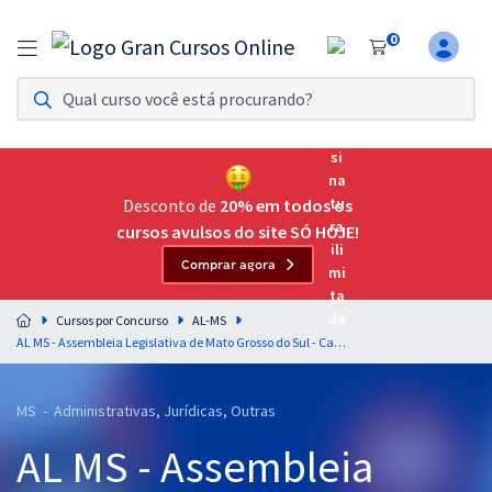
0
Assinatura Ilimitada 11
Acesso a todos os cursos. Teste grátis por 7 dias!
Assinatura OAB Até Passar
Acesso ilimitado a toda preparação para o Exame da
Desconto de
20% em todos os
Ordem, até você passar!
cursos avulsos do site SÓ HOJE!
Comprar agora
Residências Multiprofissionais
Preparação completa e intensiva para as principais
Cursos por Concurso
AL-MS
residências em saúde do Brasil
AL MS - Assembleia Legislativa de Mato Grosso do Sul - Cargo 28 - Técnico Legislativo - Informática
Concursos
MS - Administrativas, Jurídicas, Outras
Assinatura Ilimitada
AL MS - Assembleia
Cursos 20% OFF