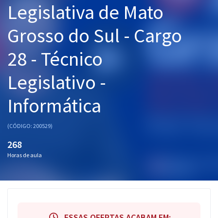
Legislativa de Mato
Pós
Grosso do Sul - Cargo
Graduação
28 - Técnico
OAB
Legislativo -
Mentorias
Informática
Questões grátis
Conteúdo gratuito
(CÓDIGO: 200529)
Blog
268
Horas de aula
Aprovados
Atendimento
ESSAS OFERTAS ACABAM EM: