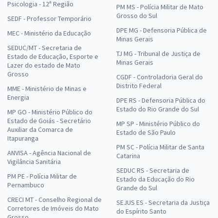
Psicologia - 12ª Região
PM MS - Polícia Militar de Mato
Grosso do Sul
SEDF - Professor Temporário
DPE MG - Defensoria Pública de
MEC - Ministério da Educação
Minas Gerais
SEDUC/MT - Secretaria de
TJ MG - Tribunal de Justiça de
Estado de Educação, Esporte e
Minas Gerais
Lazer do estado de Mato
Grosso
CGDF - Controladoria Geral do
Distrito Federal
MME - Ministério de Minas e
Energia
DPE RS - Defensoria Pública do
Estado do Rio Grande do Sul
MP GO - Ministério Público do
Estado de Goiás - Secretário
MP SP - Ministério Público do
Auxiliar da Comarca de
Estado de São Paulo
Itapuranga
PM SC - Polícia Militar de Santa
ANVISA - Agência Nacional de
Catarina
Vigilância Sanitária
SEDUC RS - Secretaria de
PM PE - Polícia Militar de
Estado da Educação do Rio
Pernambuco
Grande do Sul
CRECI MT - Conselho Regional de
SEJUS ES - Secretaria da Justiça
Corretores de Imóveis do Mato
do Espírito Santo
Grosso