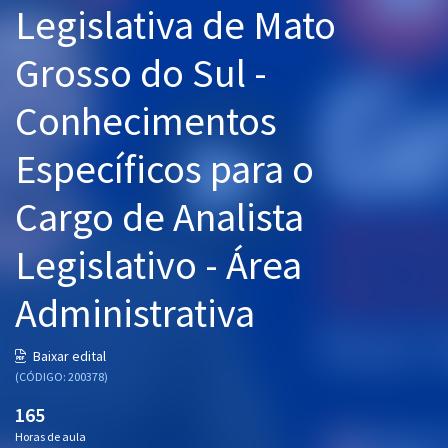
Legislativa de Mato
Pós
Grosso do Sul -
Graduação
Conhecimentos
OAB
Específicos para o
Mentorias
Cargo de Analista
Questões grátis
Conteúdo gratuito
Legislativo - Área
Blog
Administrativa
Aprovados
Baixar edital
(CÓDIGO: 200378)
Atendimento
165
Horas de aula