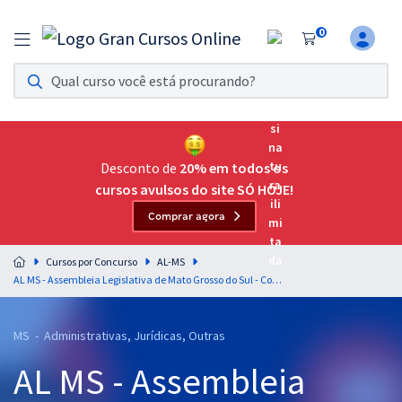
0
Assinatura Ilimitada 11
Acesso a todos os cursos. Teste grátis por 7 dias!
Assinatura OAB Até Passar
Acesso ilimitado a toda preparação para o Exame da
Desconto de
20% em todos os
Ordem, até você passar!
cursos avulsos do site SÓ HOJE!
Comprar agora
Residências Multiprofissionais
Preparação completa e intensiva para as principais
Cursos por Concurso
AL-MS
residências em saúde do Brasil
AL MS - Assembleia Legislativa de Mato Grosso do Sul - Conhecimentos Específicos para o Cargo de Analista Legislativo - Área Administrativa
Concursos
MS - Administrativas, Jurídicas, Outras
Assinatura Ilimitada
AL MS - Assembleia
Cursos 20% OFF