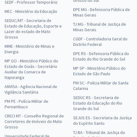
Grosso do Sul
SEDF - Professor Temporário
DPE MG - Defensoria Pública de
MEC - Ministério da Educação
Minas Gerais
SEDUC/MT - Secretaria de
TJ MG - Tribunal de Justiça de
Estado de Educação, Esporte e
Minas Gerais
Lazer do estado de Mato
Grosso
CGDF - Controladoria Geral do
Distrito Federal
MME - Ministério de Minas e
Energia
DPE RS - Defensoria Pública do
Estado do Rio Grande do Sul
MP GO - Ministério Público do
Estado de Goiás - Secretário
MP SP - Ministério Público do
Auxiliar da Comarca de
Estado de São Paulo
Itapuranga
PM SC - Polícia Militar de Santa
ANVISA - Agência Nacional de
Catarina
Vigilância Sanitária
SEDUC RS - Secretaria de
PM PE - Polícia Militar de
Estado da Educação do Rio
Pernambuco
Grande do Sul
CRECI MT - Conselho Regional de
SEJUS ES - Secretaria da Justiça
Corretores de Imóveis do Mato
do Espírito Santo
Grosso
TJ BA - Tribunal de Justiça do
Universidade Federal de