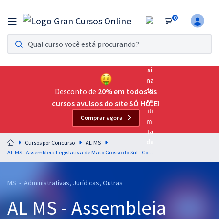
0
Assinatura Ilimitada 11
Acesso a todos os cursos. Teste grátis por 7 dias!
Assinatura OAB Até Passar
Acesso ilimitado a toda preparação para o Exame da
Desconto de
20% em todos os
Ordem, até você passar!
cursos avulsos do site SÓ HOJE!
Comprar agora
Residências Multiprofissionais
Preparação completa e intensiva para as principais
Cursos por Concurso
AL-MS
residências em saúde do Brasil
AL MS - Assembleia Legislativa de Mato Grosso do Sul - Conhecimentos Gerais para o Cargo - Técnico Legislativo - Área Administrativa
Concursos
MS - Administrativas, Jurídicas, Outras
Assinatura Ilimitada
AL MS - Assembleia
Cursos 20% OFF