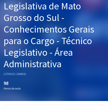
Legislativa de Mato
Pós
Grosso do Sul -
Graduação
Conhecimentos Gerais
OAB
para o Cargo - Técnico
Mentorias
Legislativo - Área
Questões grátis
Conteúdo gratuito
Administrativa
Blog
(CÓDIGO: 204835)
Aprovados
98
Horas de aula
Atendimento