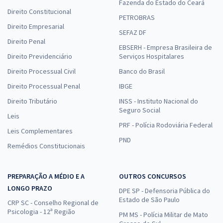
Fazenda do Estado do Ceará
Direito Constitucional
PETROBRAS
Direito Empresarial
SEFAZ DF
Direito Penal
EBSERH - Empresa Brasileira de
Direito Previdenciário
Serviços Hospitalares
Direito Processual Civil
Banco do Brasil
Direito Processual Penal
IBGE
Direito Tributário
INSS - Instituto Nacional do
Seguro Social
Leis
PRF - Polícia Rodoviária Federal
Leis Complementares
PND
Remédios Constitucionais
PREPARAÇÃO A MÉDIO E A
OUTROS CONCURSOS
LONGO PRAZO
DPE SP - Defensoria Pública do
Estado de São Paulo
CRP SC - Conselho Regional de
Psicologia - 12ª Região
PM MS - Polícia Militar de Mato