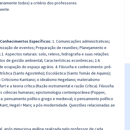
riamente todos) a critério dos professores.
mente.
 Conhecimentos Específicos:
1. Comunicações administrativas;
ganização de eventos; Preparação de reuniões; Planejamento e
.1. Aspectos naturais: solo, relevo, hidrografia e suas relações
ntos de gestão ambiental; Características econômicas; 2.4.
e ocupação do espaço agrário. 4. Filosofia e conhecimento: pré-
atrística (Santo Agostinho); Escolástica (Santo Tomás de Aquino);
 Criticismo Kantiano; o idealismo Hegeliano; materialismo
rt e a teoria crítica (Razão instrumental e razão Crítica). Filosofia
 e as ciências humanas; epistomologia contemporânea (Popper,
tica: pensamento político grego e medieval; o pensamento político
Kant, Hegel r Marx; a pós-modernidade. Questões relacionadas ao
l, após minuciosa análise realizada pelo professor de cada