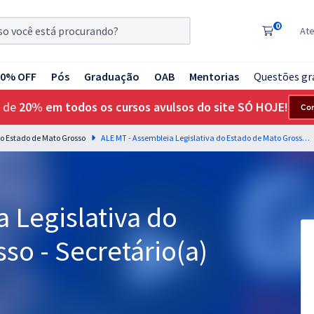
0
At
20% OFF
Pós
Graduação
OAB
Mentorias
Questões gr
 de
20% em todos os cursos avulsos do site SÓ HOJE!
Co
do Estado de Mato Grosso
ALE MT - Assembleia Legislativa do Estado de Mato Grosso - Secretário(a)
 Legislativa do
so - Secretário(a)