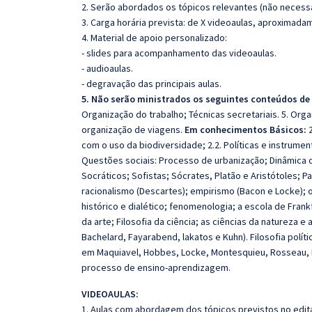
2. Serão abordados os tópicos relevantes (não necessa
3. Carga horária prevista: de X videoaulas, aproximada
4. Material de apoio personalizado:
- slides para acompanhamento das videoaulas.
- audioaulas.
- degravação das principais aulas.
5. Não serão ministrados os seguintes conteúdos de
Organização do trabalho; Técnicas secretariais. 5. Or
organização de viagens.
Em conhecimentos Básicos:
2
com o uso da biodiversidade; 2.2. Políticas e instrume
Questões sociais: Processo de urbanização; Dinâmica d
Socráticos; Sofistas; Sócrates, Platão e Aristótoles; P
racionalismo (Descartes); empirismo (Bacon e Locke); o
histórico e dialético; fenomenologia; a escola de Frankfu
da arte; Filosofia da ciência; as ciências da natureza
Bachelard, Fayarabend, lakatos e Kuhn). Filosofia polí
em Maquiavel, Hobbes, Locke, Montesquieu, Rosseau, 
processo de ensino-aprendizagem.
VIDEOAULAS:
1. Aulas com abordagem dos tópicos previstos no edita