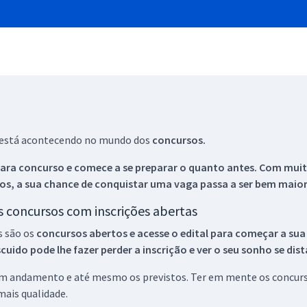
ue está acontecendo no mundo dos
concursos.
ara concurso e comece a se preparar o quanto antes. Com muita
os, a sua chance de conquistar uma vaga passa a ser bem maior
os concursos com inscrições abertas
s são os
concursos abertos e acesse o edital para começar a sua
ido pode lhe fazer perder a inscrição e ver o seu sonho se dis
 em andamento e até mesmo os previstos. Ter em mente os concurso
ais qualidade.