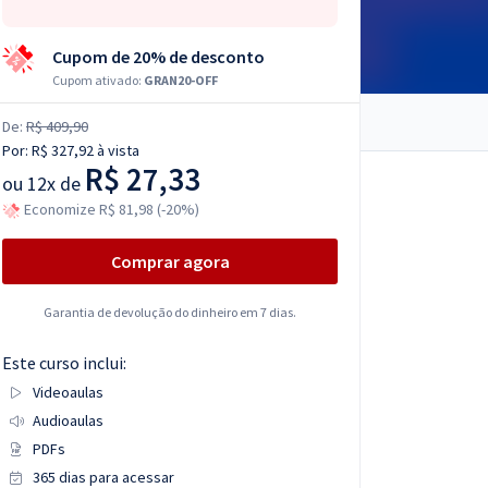
Cupom de 20% de desconto
Cupom ativado:
GRAN20-OFF
De:
R$ 409,90
Por:
R$ 327,92
à vista
R$ 27,33
ou
12x de
Economize R$ 81,98 (-20%)
Comprar agora
Garantia de devolução do dinheiro em 7 dias.
Este curso inclui:
Videoaulas
Audioaulas
PDFs
365 dias para acessar