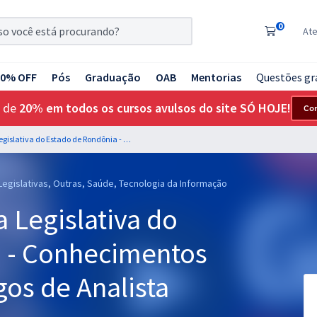
0
At
20% OFF
Pós
Graduação
OAB
Mentorias
Questões gr
 de
20% em todos os cursos avulsos do site SÓ HOJE!
Co
ALE RO - Assembleia Legislativa do Estado de Rondônia - Conhecimentos Básicos para os Cargos de Analista Legislativo
 Legislativas, Outras, Saúde, Tecnologia da Informação
 Legislativa do
 - Conhecimentos
gos de Analista