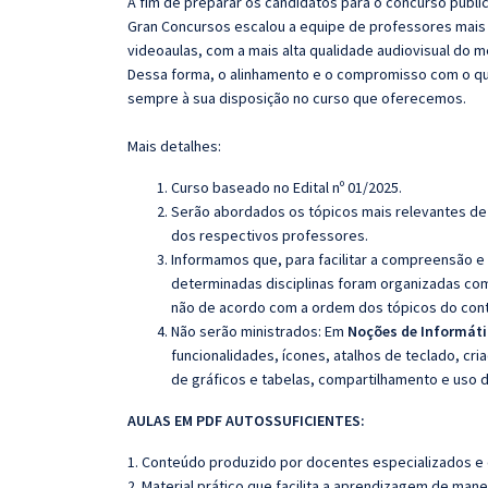
A fim de preparar os candidatos para o concurso públi
Gran Concursos escalou a equipe de professores mais 
videoaulas, com a mais alta qualidade audiovisual do
Dessa forma, o alinhamento e o compromisso com o qu
sempre à sua disposição no curso que oferecemos.
Mais detalhes:
Curso baseado no Edital nº 01/2025.
Serão abordados os tópicos mais relevantes de 
dos respectivos professores.
Informamos que, para facilitar a compreensão e
determinadas disciplinas foram organizadas com
não de acordo com a ordem dos tópicos do con
Não serão ministrados:
Em
Noções de Informáti
funcionalidades, ícones, atalhos de teclado, cr
de gráficos e tabelas, compartilhamento e uso 
AULAS EM PDF AUTOSSUFICIENTES:
1. Conteúdo produzido por docentes especializados e
2. Material prático que facilita a aprendizagem de mane