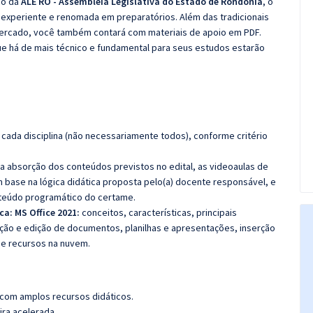
co da
ALE RO - Assembleia Legislativa do Estado de Rondônia
, o
experiente e renomada em preparatórios. Além das tradicionais
 mercado, você também contará com materiais de apoio em PDF.
e há de mais técnico e fundamental para seus estudos estarão
cada disciplina (não necessariamente todos), conforme critério
 a absorção dos conteúdos previstos no edital, as videoaulas de
 base na lógica didática proposta pelo(a) docente responsável, e
teúdo programático do certame.
ca:
MS Office 2021:
conceitos, características, principais
iação e edição de documentos, planilhas e apresentações, inserção
de recursos na nuvem
.
 com amplos recursos didáticos.
ira acelerada.