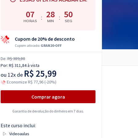
07
28
49
:
:
HORAS
MIN
SEG
Cupom de 20% de desconto
Cupom ativado:
GRAN20-OFF
De:
R$ 389,80
Por:
R$ 311,84
à vista
R$ 25,99
ou
12x de
Economize R$ 77,96 (-20%)
Comprar agora
Garantia de devolução do dinheiro em 7 dias.
Este curso inclui:
Videoaulas