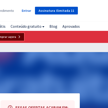
Assinatura
Ilimitada
11
endimento
Entrar
átis
Conteúdo gratuito
Blog
Aprovados
mprar agora
ESSAS OFERTAS ACABAM EM: