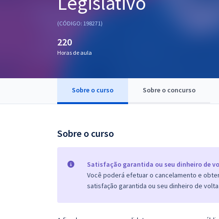
Legislativo
Pós
(CÓDIGO: 198271)
Graduação
220
Horas de aula
OAB
Mentorias
Sobre o curso
Sobre o concurso
Questões grátis
Conteúdo gratuito
Sobre o curso
Blog
Aprovados
Satisfação garantida ou seu dinheiro de vo
Você poderá efetuar o cancelamento e obter 
satisfação garantida ou seu dinheiro de volta
Atendimento