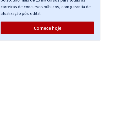
bolso. São mais de 25 mil cursos para todas as
carreiras de concursos públicos, com garantia de
atualização pós-edital.
Comece hoje