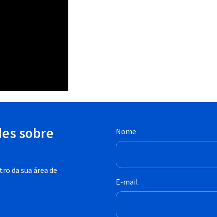
des sobre
Nome
ro da sua área de
E-mail