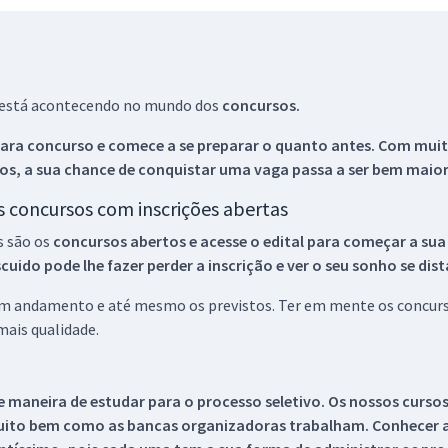
ue está acontecendo no mundo dos
concursos.
ara concurso e comece a se preparar o quanto antes. Com muita
os, a sua chance de conquistar uma vaga passa a ser bem maior
os concursos com inscrições abertas
s são os
concursos abertos e acesse o edital para começar a sua
ido pode lhe fazer perder a inscrição e ver o seu sonho se dis
 em andamento e até mesmo os previstos. Ter em mente os concurso
ais qualidade.
 maneira de estudar para o processo seletivo. Os nossos curso
uito bem como as bancas organizadoras trabalham. Conhecer a