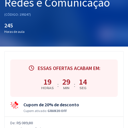
Redes e Comunicação
(CÓDIGO: 199247)
245
Horas de aula
ESSAS OFERTAS ACABAM EM:
19
29
13
:
:
HORAS
MIN
SEG
Cupom de 20% de desconto
Cupom ativado:
GRAN20-OFF
De:
R$ 389,80