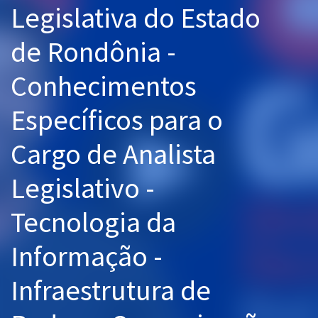
Legislativa do Estado
Pós
de Rondônia -
Graduação
Conhecimentos
OAB
Específicos para o
Mentorias
Cargo de Analista
Questões grátis
Conteúdo gratuito
Legislativo -
Blog
Tecnologia da
Aprovados
Informação -
Atendimento
Infraestrutura de