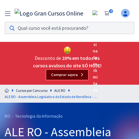
0
Assinatura Ilimitada 11
Acesso a todos os cursos. Teste grátis por 7 dias!
Assinatura OAB Até Passar
Acesso ilimitado a toda preparação para o Exame da
Desconto de
20% em todos os
Ordem, até você passar!
cursos avulsos do site SÓ HOJE!
Comprar agora
Residências Multiprofissionais
Preparação completa e intensiva para as principais
Cursos por Concurso
ALE RO
residências em saúde do Brasil
ALE RO - Assembleia Legislativa do Estado de Rondônia - Conhecimentos Específicos para o Cargo de Analista Legislativo - Tecnologia da Informação - Infraestrutura de Redes e Comunicação
Concursos
RO - Tecnologia da Informação
Assinatura Ilimitada
ALE RO - Assembleia
Cursos 20% OFF