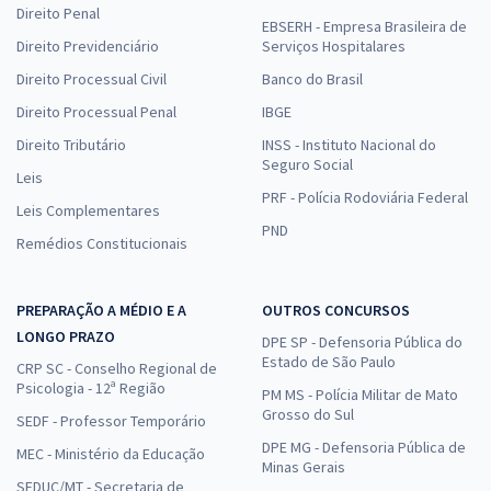
Direito Penal
EBSERH - Empresa Brasileira de
Direito Previdenciário
Serviços Hospitalares
Direito Processual Civil
Banco do Brasil
Direito Processual Penal
IBGE
Direito Tributário
INSS - Instituto Nacional do
Seguro Social
Leis
PRF - Polícia Rodoviária Federal
Leis Complementares
PND
Remédios Constitucionais
PREPARAÇÃO A MÉDIO E A
OUTROS CONCURSOS
LONGO PRAZO
DPE SP - Defensoria Pública do
Estado de São Paulo
CRP SC - Conselho Regional de
Psicologia - 12ª Região
PM MS - Polícia Militar de Mato
Grosso do Sul
SEDF - Professor Temporário
DPE MG - Defensoria Pública de
MEC - Ministério da Educação
Minas Gerais
SEDUC/MT - Secretaria de