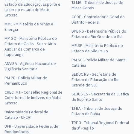
TJ MG - Tribunal de Justiça de
Estado de Educação, Esporte e
Minas Gerais
Lazer do estado de Mato
Grosso
CGDF - Controladoria Geral do
Distrito Federal
MME - Ministério de Minas e
Energia
DPE RS - Defensoria Pública do
Estado do Rio Grande do Sul
MP GO - Ministério Público do
Estado de Goiás - Secretário
MP SP - Ministério Público do
Auxiliar da Comarca de
Estado de São Paulo
Itapuranga
PM SC - Polícia Militar de Santa
ANVISA - Agência Nacional de
Catarina
Vigilância Sanitária
SEDUC RS - Secretaria de
PM PE - Polícia Militar de
Estado da Educação do Rio
Pernambuco
Grande do Sul
CRECI MT - Conselho Regional de
SEJUS ES - Secretaria da Justiça
Corretores de Imóveis do Mato
do Espírito Santo
Grosso
TJ BA - Tribunal de Justiça do
Universidade Federal de
Estado da Bahia
Catalão - UFCAT
TRF 3 - Tribunal Regional Federal
UFR - Universidade Federal de
da 3ª Região
Rondonópolis