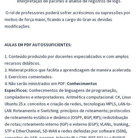
interpretação de pacotes e análise de registros de logs.
O rol de professores poderá sofrer acréscimos ou supressões por
motivo de força maior, ficando a cargo do Gran as devidas
modificações.
AULAS EM PDF AUTOSSUFICIENTES:
1. Conteúdo produzido por docentes especializados e com amplos
recursos didáticos.
2. Material prático que facilita a aprendizagem de maneira acelerada.
3. Exercícios comentados.
4. Não serão ministrados em PDF:
Conhecimentos
Específicos:
Conhecimentos de linguagens de programação,
compiladores e interpretadores. Aritmética computacional. C#, Linux
Ubuntu 25.x. conceitos e criação de redes, tecnologias MPLS, LAN-to-
LAN. Roteamento e Switching: princípios de roteamento; protocolos
de roteamento estático e dinâmico (OSPF, BGP, RIP); redistribuição
de rotas; roteamento interno (IGP) e externo (EGP); VLANs, trunking,
STP e EtherChannel, SD-WAN e redes definidas por software (SDN),
conceitos de ASN, peering, trânsito IP e CDN. IEEE 802.1x e RADIUS.