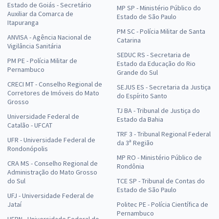
Estado de Goiás - Secretário
MP SP - Ministério Público do
Auxiliar da Comarca de
Estado de São Paulo
Itapuranga
PM SC - Polícia Militar de Santa
ANVISA - Agência Nacional de
Catarina
Vigilância Sanitária
SEDUC RS - Secretaria de
PM PE - Polícia Militar de
Estado da Educação do Rio
Pernambuco
Grande do Sul
CRECI MT - Conselho Regional de
SEJUS ES - Secretaria da Justiça
Corretores de Imóveis do Mato
do Espírito Santo
Grosso
TJ BA - Tribunal de Justiça do
Universidade Federal de
Estado da Bahia
Catalão - UFCAT
TRF 3 - Tribunal Regional Federal
UFR - Universidade Federal de
da 3ª Região
Rondonópolis
MP RO - Ministério Público de
CRA MS - Conselho Regional de
Rondônia
Administração do Mato Grosso
do Sul
TCE SP - Tribunal de Contas do
Estado de São Paulo
UFJ - Universidade Federal de
Jataí
Politec PE - Polícia Científica de
Pernambuco
UFRN - Universidade Federal do