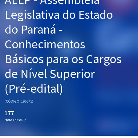
Pós
Legislativa do Estado
Graduação
do Paraná -
OAB
Conhecimentos
Mentorias
Básicos para os Cargos
Questões grátis
de Nível Superior
Conteúdo gratuito
(Pré-edital)
Blog
Aprovados
(CÓDIGO: 196575)
177
Atendimento
Horas de aula