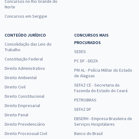
Concursos no Rio Grande do
Norte
Concursos em Sergipe
CONTEÚDO JURÍDICO
CONCURSOS MAIS
PROCURADOS
Consolidação das Leis do
Trabalho
SEDES
Constituição Federal
PC DF - DELTA
Direito Administrativo
PM AL - Polícia Militar do Estado
de Alagoas
Direito Ambiental
SEFAZ CE - Secretaria da
Direito Civil
Fazenda do Estado do Ceará
Direito Constitucional
PETROBRAS
Direito Empresarial
SEFAZ DF
Direito Penal
EBSERH - Empresa Brasileira de
Direito Previdenciário
Serviços Hospitalares
Direito Processual Civil
Banco do Brasil