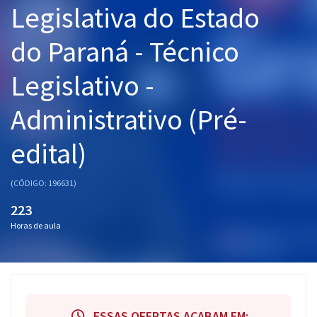
Legislativa do Estado
Pós
do Paraná - Técnico
Graduação
Legislativo -
OAB
Administrativo (Pré-
Mentorias
edital)
Questões grátis
Conteúdo gratuito
(CÓDIGO: 196631)
Blog
223
Horas de aula
Aprovados
Atendimento
ESSAS OFERTAS ACABAM EM: