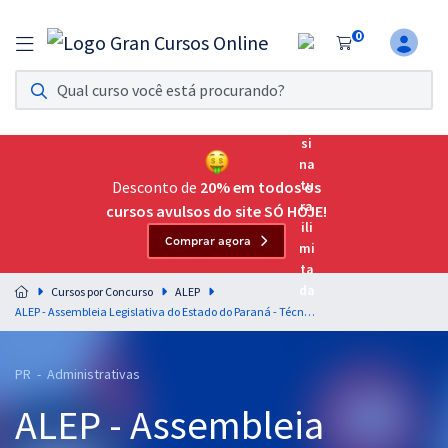
0
Assinatura Ilimitada 11
Acesso a todos os cursos. Teste grátis por 7 dias!
Assinatura OAB Até Passar
Acesso ilimitado a toda preparação para o Exame da
Desconto de
20% em todos os
Ordem, até você passar!
cursos avulsos do site SÓ HOJE!
Comprar agora
Residências Multiprofissionais
Preparação completa e intensiva para as principais
Cursos por Concurso
ALEP
residências em saúde do Brasil
ALEP - Assembleia Legislativa do Estado do Paraná - Técnico Legislativo - Administrativo (Pré-edital)
Concursos
PR - Administrativas
Assinatura Ilimitada
ALEP - Assembleia
Cursos 20% OFF