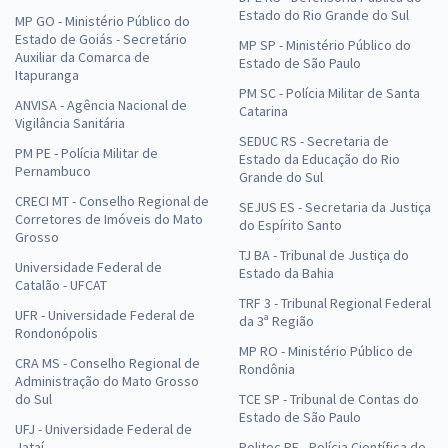
Estado do Rio Grande do Sul
MP GO - Ministério Público do
Estado de Goiás - Secretário
MP SP - Ministério Público do
Auxiliar da Comarca de
Estado de São Paulo
Itapuranga
PM SC - Polícia Militar de Santa
ANVISA - Agência Nacional de
Catarina
Vigilância Sanitária
SEDUC RS - Secretaria de
PM PE - Polícia Militar de
Estado da Educação do Rio
Pernambuco
Grande do Sul
CRECI MT - Conselho Regional de
SEJUS ES - Secretaria da Justiça
Corretores de Imóveis do Mato
do Espírito Santo
Grosso
TJ BA - Tribunal de Justiça do
Universidade Federal de
Estado da Bahia
Catalão - UFCAT
TRF 3 - Tribunal Regional Federal
UFR - Universidade Federal de
da 3ª Região
Rondonópolis
MP RO - Ministério Público de
CRA MS - Conselho Regional de
Rondônia
Administração do Mato Grosso
do Sul
TCE SP - Tribunal de Contas do
Estado de São Paulo
UFJ - Universidade Federal de
Jataí
Politec PE - Polícia Científica de