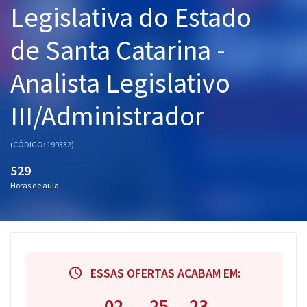
Legislativa do Estado
Pós
de Santa Catarina -
Graduação
Analista Legislativo
OAB
III/Administrador
Mentorias
Questões grátis
(CÓDIGO: 199332)
529
Conteúdo gratuito
Horas de aula
Blog
Aprovados
Atendimento
ESSAS OFERTAS ACABAM EM:
02
25
22