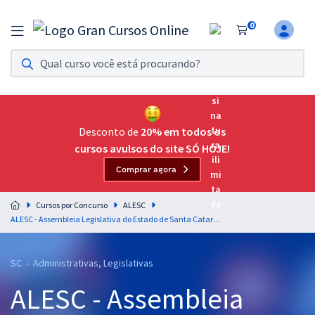
0
Assinatura Ilimitada 11
Acesso a todos os cursos. Teste grátis por 7 dias!
Assinatura OAB Até Passar
Acesso ilimitado a toda preparação para o Exame da
Desconto de
20% em todos os
Ordem, até você passar!
cursos avulsos do site SÓ HOJE!
Comprar agora
Residências Multiprofissionais
Preparação completa e intensiva para as principais
Cursos por Concurso
ALESC
residências em saúde do Brasil
ALESC - Assembleia Legislativa do Estado de Santa Catarina - Analista Legislativo III/Administrador
Concursos
SC - Administrativas, Legislativas
Assinatura Ilimitada
ALESC - Assembleia
Cursos 20% OFF