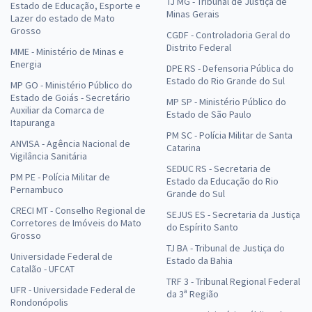
TJ MG - Tribunal de Justiça de
Estado de Educação, Esporte e
Minas Gerais
Lazer do estado de Mato
Grosso
CGDF - Controladoria Geral do
Distrito Federal
MME - Ministério de Minas e
Energia
DPE RS - Defensoria Pública do
Estado do Rio Grande do Sul
MP GO - Ministério Público do
Estado de Goiás - Secretário
MP SP - Ministério Público do
Auxiliar da Comarca de
Estado de São Paulo
Itapuranga
PM SC - Polícia Militar de Santa
ANVISA - Agência Nacional de
Catarina
Vigilância Sanitária
SEDUC RS - Secretaria de
PM PE - Polícia Militar de
Estado da Educação do Rio
Pernambuco
Grande do Sul
CRECI MT - Conselho Regional de
SEJUS ES - Secretaria da Justiça
Corretores de Imóveis do Mato
do Espírito Santo
Grosso
TJ BA - Tribunal de Justiça do
Universidade Federal de
Estado da Bahia
Catalão - UFCAT
TRF 3 - Tribunal Regional Federal
UFR - Universidade Federal de
da 3ª Região
Rondonópolis