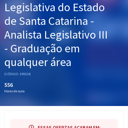
Legislativa do Estado
Pós
de Santa Catarina -
Graduação
Analista Legislativo III
OAB
- Graduação em
Mentorias
qualquer área
Questões grátis
Conteúdo gratuito
(CÓDIGO: 199324)
Blog
556
Horas de aula
Aprovados
Atendimento
ESSAS OFERTAS ACABAM EM: