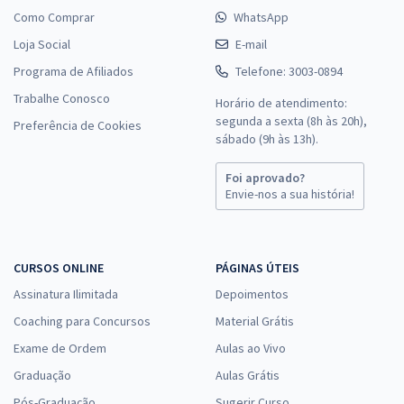
Como Comprar
WhatsApp
Loja Social
E-mail
Programa de Afiliados
Telefone: 3003-0894
Trabalhe Conosco
Horário de atendimento:
segunda a sexta (8h às 20h),
Preferência de Cookies
sábado (9h às 13h).
Foi aprovado?
Envie-nos a sua história!
CURSOS ONLINE
PÁGINAS ÚTEIS
Assinatura Ilimitada
Depoimentos
Coaching para Concursos
Material Grátis
Exame de Ordem
Aulas ao Vivo
Graduação
Aulas Grátis
Pós-Graduação
Sugerir Curso