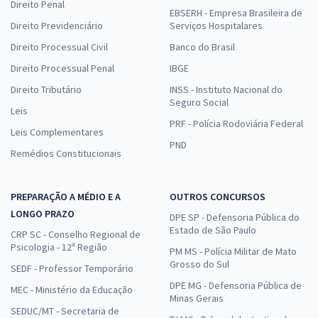
Direito Penal
EBSERH - Empresa Brasileira de
Direito Previdenciário
Serviços Hospitalares
Direito Processual Civil
Banco do Brasil
Direito Processual Penal
IBGE
Direito Tributário
INSS - Instituto Nacional do
Seguro Social
Leis
PRF - Polícia Rodoviária Federal
Leis Complementares
PND
Remédios Constitucionais
PREPARAÇÃO A MÉDIO E A
OUTROS CONCURSOS
LONGO PRAZO
DPE SP - Defensoria Pública do
Estado de São Paulo
CRP SC - Conselho Regional de
Psicologia - 12ª Região
PM MS - Polícia Militar de Mato
Grosso do Sul
SEDF - Professor Temporário
DPE MG - Defensoria Pública de
MEC - Ministério da Educação
Minas Gerais
SEDUC/MT - Secretaria de