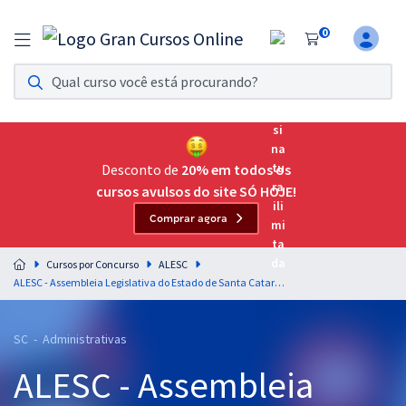
0
Assinatura Ilimitada 11
Acesso a todos os cursos. Teste grátis por 7 dias!
Assinatura OAB Até Passar
Acesso ilimitado a toda preparação para o Exame da
Desconto de
20% em todos os
Ordem, até você passar!
cursos avulsos do site SÓ HOJE!
Comprar agora
Residências Multiprofissionais
Preparação completa e intensiva para as principais
Cursos por Concurso
ALESC
residências em saúde do Brasil
ALESC - Assembleia Legislativa do Estado de Santa Catarina - Analista Legislativo III - Graduação em qualquer área
Concursos
SC - Administrativas
Assinatura Ilimitada
ALESC - Assembleia
Cursos 20% OFF