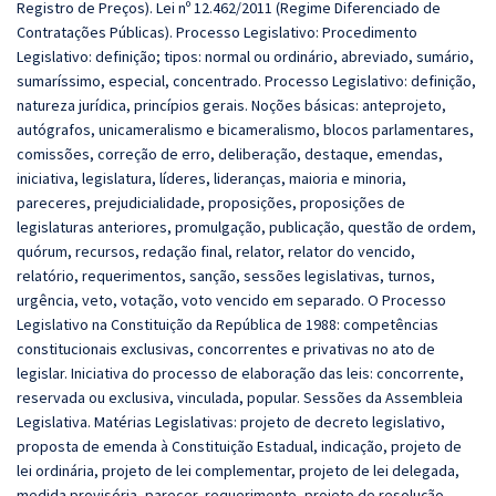
Registro de Preços). Lei nº 12.462/2011 (Regime Diferenciado de
Contratações Públicas). Processo Legislativo: Procedimento
Legislativo: definição; tipos: normal ou ordinário, abreviado, sumário,
sumaríssimo, especial, concentrado. Processo Legislativo: definição,
natureza jurídica, princípios gerais. Noções básicas: anteprojeto,
autógrafos, unicameralismo e bicameralismo, blocos parlamentares,
comissões, correção de erro, deliberação, destaque, emendas,
iniciativa, legislatura, líderes, lideranças, maioria e minoria,
pareceres, prejudicialidade, proposições, proposições de
legislaturas anteriores, promulgação, publicação, questão de ordem,
quórum, recursos, redação final, relator, relator do vencido,
relatório, requerimentos, sanção, sessões legislativas, turnos,
urgência, veto, votação, voto vencido em separado. O Processo
Legislativo na Constituição da República de 1988: competências
constitucionais exclusivas, concorrentes e privativas no ato de
legislar. Iniciativa do processo de elaboração das leis: concorrente,
reservada ou exclusiva, vinculada, popular. Sessões da Assembleia
Legislativa. Matérias Legislativas: projeto de decreto legislativo,
proposta de emenda à Constituição Estadual, indicação, projeto de
lei ordinária, projeto de lei complementar, projeto de lei delegada,
medida provisória, parecer, requerimento, projeto de resolução,